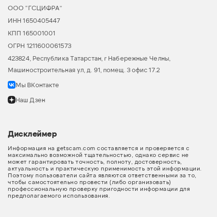
ООО “ГСЦИФРА”
ИНН 1650405447
КПП 165001001
ОГРН 1211600061573
423824, Республика Татарстан, г Набережные Челны,
Машиностроительная ул, д. 91, помещ. 3 офис 17.2
Мы ВКонтакте
Наш Дзен
Дисклеймер
Информация на getscam.com составляется и проверяется с
максимально возможной тщательностью, однако сервис не
может гарантировать точность, полноту, достоверность,
актуальность и практическую применимость этой информации.
Поэтому пользователи сайта являются ответственными за то,
чтобы самостоятельно провести (либо организовать)
профессиональную проверку пригодности информации для
предполагаемого использования.