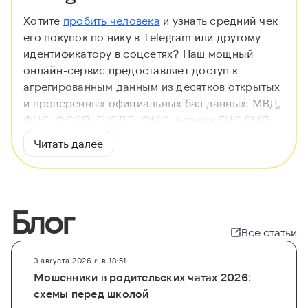
Хотите
пробить человека
и узнать средний чек
его покупок по нику в Telegram или другому
идентификатору в соцсетях? Наш мощный
онлайн-сервис предоставляет доступ к
агрегированным данным из десятков открытых
и проверенных официальных баз данных: МВД,
ФНС, ФССП, ГИБДД, ФМС, а также ГИС ГМП,
ФНП и ЕФРСБ. Это позволяет быстро
Читать далее
проверить незнакомца
, найти владельца
аккаунта и получить детализированную
финансовую информацию, чтобы обезопасить
себя от мошенничества. Процесс проверки
Блог
полностью автоматизирован и занимает
Все статьи
несколько минут.
Для того чтобы
узнать чей
аккаунт и его
3 августа 2026 г. в 18:51
покупательскую способность, не требуется
Мошенники в родительских чатах 2026:
специальных знаний. Просто введите никнейм,
схемы перед школой