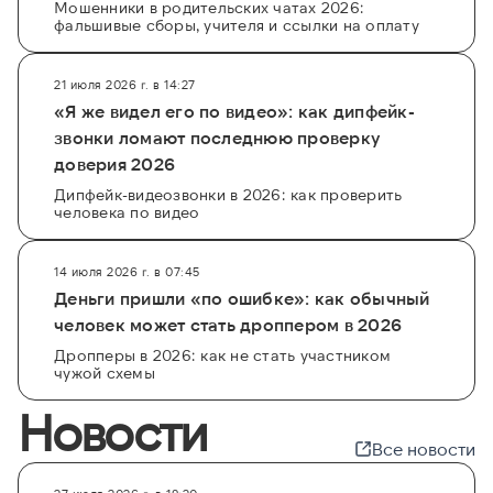
номер телефона или
email
в поисковую строку
Мошенники в родительских чатах 2026:
фальшивые сборы, учителя и ссылки на оплату
на GetScam.com, и система сама проведет
глубокий анализ по всем доступным
источникам. Мы предлагаем как платные
21 июля 2026 г. в 14:27
углубленные отчеты, так и возможность
«Я же видел его по видео»: как дипфейк-
бесплатно
провести базовую проверку,
звонки ломают последнюю проверку
которая уже может дать ключевую
доверия 2026
информацию о том, кому принадлежит профиль
Дипфейк-видеозвонки в 2026: как проверить
и можно ли доверять этому человеку в
человека по видео
финансовых вопросах.
14 июля 2026 г. в 07:45
Деньги пришли «по ошибке»: как обычный
человек может стать дроппером в 2026
Дропперы в 2026: как не стать участником
чужой схемы
Новости
Все новости