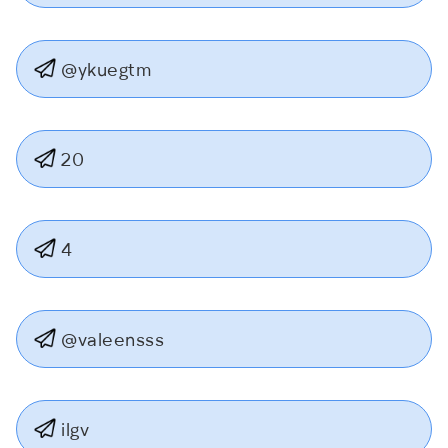
@ykuegtm
20
4
@valeensss
ilgv