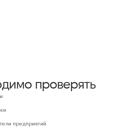
Свед
одимо проверять
и
ки
тели предприятий