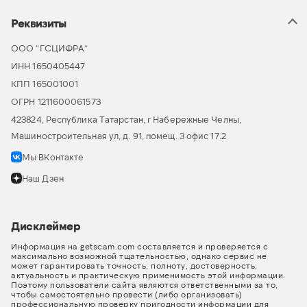
Реквизиты
ООО “ГСЦИФРА”
ИНН 1650405447
КПП 165001001
ОГРН 1211600061573
423824, Республика Татарстан, г Набережные Челны,
Машиностроительная ул, д. 91, помещ. 3 офис 17.2
Мы ВКонтакте
Наш Дзен
Дисклеймер
Информация на getscam.com составляется и проверяется с
максимально возможной тщательностью, однако сервис не
может гарантировать точность, полноту, достоверность,
актуальность и практическую применимость этой информации.
Поэтому пользователи сайта являются ответственными за то,
чтобы самостоятельно провести (либо организовать)
профессиональную проверку пригодности информации для