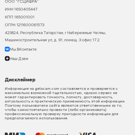
ООО “ГСЦИФРА”
ИНН 1650405447
КПП 165001001
ОГРН 1211600061573
423824, Республика Татарстан, г Набережные Челны,
Машиностроительная ул, д. 91, помещ. 3 офис 17.2
Мы ВКонтакте
Наш Дзен
Дисклеймер
Информация на getscam.com составляется и проверяется с
максимально возможной тщательностью, однако сервис не
может гарантировать точность, полноту, достоверность,
актуальность и практическую применимость этой информации.
Поэтому пользователи сайта являются ответственными за то,
чтобы самостоятельно провести (либо организовать)
профессиональную проверку пригодности информации для
предполагаемого использования.