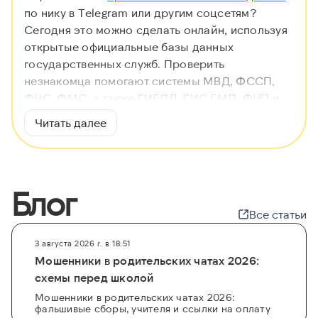
по нику в Telegram или другим соцсетям?
Сегодня это можно сделать онлайн, используя
открытые официальные базы данных
государственных служб. Проверить
незнакомца помогают системы МВД, ФССП,
ФНС, ФМС, а также ГИБДД, ГИС ГМП, ФНП и
ЕФРСБ, что позволяет быстро узнать чей
Читать далее
аккаунт, установить владельца телефона или
иной информации и обезопасить себя от
мошенников.
Блог
Сервис
GetScam.com
предлагает комплексные
решения для поиска: вы можете бесплатно
Все статьи
начать проверку или использовать
расширенные платные отчеты. Чтобы найти
3 августа 2026 г. в 18:51
владельца ника, провести глубокий анализ
Мошенники в родительских чатах 2026:
через
автоматический поиск
или
проверить
схемы перед школой
привязанную почту
— наш сервис
Мошенники в родительских чатах 2026:
фальшивые сборы, учителя и ссылки на оплату
предоставляет все необходимые инструменты