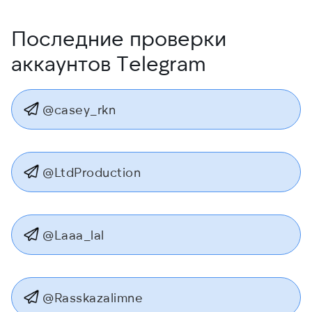
Последние проверки
аккаунтов Telegram
@casey_rkn
@LtdProduction
@Laaa_lal
@Rasskazalimne