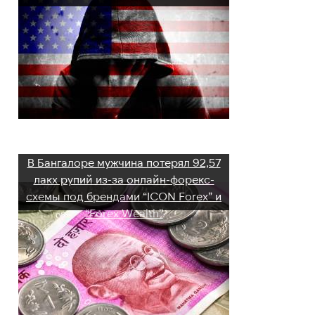
В Бангалоре мужчина потерял 92,57
лакх рупий из-за онлайн-форекс-
схемы под брендами “ICON Forex” и
“Forex Wealth”