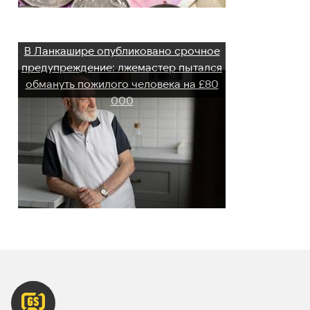
В Ланкашире опубликовано срочное
предупреждение: лжемаcтер пытался
обмануть пожилого человека на £80
000