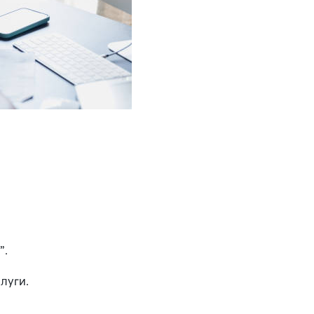
”.
луги.