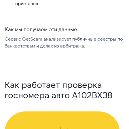
приставов
Как мы получаем эти данные
Сервис GetScam анализирует публичные реестры по
С
банкротствам и делах из арбитража.
г
В
Как работает проверка
госномера авто А102ВХ38