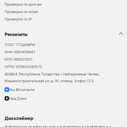
Проверка по долгам
Проверка по email
Проверка по IP
Реквизиты
ООО “ГСЦИФРА”
ИНН 1650405447
КПП 165001001
ОГРН 1211600061573
423824, Республика Татарстан, г Набережные Челны,
Машиностроительная ул, д. 91, помещ. 3 офис 17.2
Мы ВКонтакте
Наш Дзен
Дисклеймер
Информация на getscam.com составляется и проверяется с