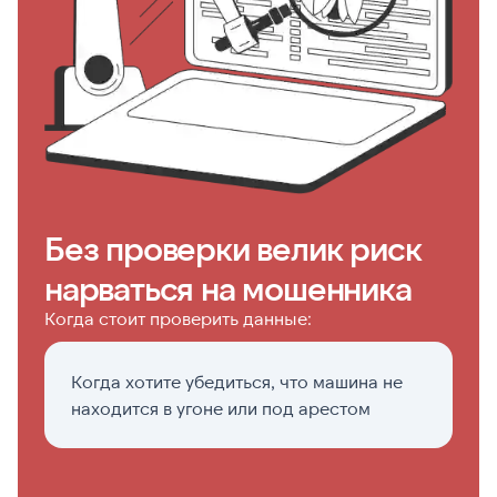
Без проверки велик риск
нарваться на мошенника
Когда стоит проверить данные:
Когда хотите убедиться, что машина не
П
находится в угоне или под арестом
п