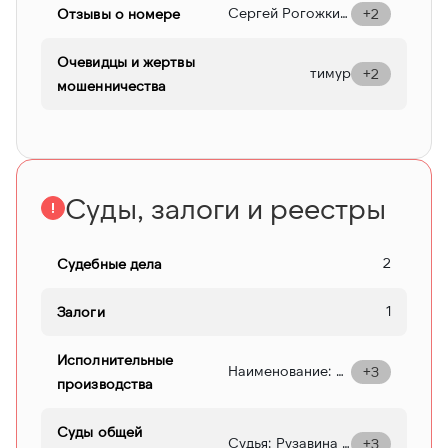
Сергей Рогожкин настоящий мошенник, сидел 2 раза за наркотики, берет деньги и кидает. Никому не рекомендую с ним работать
Отзывы о номере
+2
Очевидцы и жертвы
тимур
+2
мошенничества
Суды, залоги и реестры
2
Судебные дела
1
Залоги
Исполнительные
Наименование: РОГОЖКИН СЕРГЕЙ АЛЕКСАНДРОВИЧ Cудебный пристав: ЮДИН Е. Ю. Детали: Судебный приказ от 31.05.2017 № 2А-241/4/17 СУДЕБНЫЙ УЧАСТОК № 4 ПО НОВО-САВИНОВСКОМУ СУДЕБНОМУ РАЙОНУ Г. КАЗАНИ 1657021129 Предмет: Взыскание налогов и сборов, включая пени (кроме таможенных) Дата: 06-03-2018 Номер дела: 205554/20/16006-ИП Департамент: Ново-Савиновский РОСП г.Казани 420094, Россия, Респ. Татарстан, , г. Казань, , ул. Голубятникова, д. 24,
+3
производства
Суды общей
Судья: Рузавина Т. А.
+3