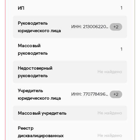
1
ИП
Руководитель
ИНН: 2130062202 Наименование: ООО "АПЛЭБ" ОГРН: 1092130009663 дата: 21-11-2014 Должность: ГЕНЕРАЛЬНЫЙ ДИРЕКТОР Адрес: 428000, Чувашская Республика - Чувашия, Г ЧЕБОКСАРЫ, УЛ НИЖЕГОРОДСКАЯ, ЗД. 6, СТР. 2, ПОМЕЩ. 4
+2
юридического лица
Массовый
1
руководитель
Недостоверный
Не найдено
руководитель
Учредитель
ИНН: 7707784962 Дата: 11-01-2016 Размер доли: 100% Наименование: ООО "ИНТЕРЛАБ" ОГРН: 1127746734994 Статус: Действующая Адрес: 127055, Г.Москва, УЛ. НОВОСЛОБОДСКАЯ, Д. 61, СТР. 2, ПОМЕЩ. 21 Уставной капитал: 20000 Вид деятельности: 62.0 РАЗРАБОТКА КОМПЬЮТЕРНОГО ПРОГРАММНОГО ОБЕСПЕЧЕНИЯ, КОНСУЛЬТАЦИОННЫЕ УСЛУГИ В ДАННОЙ ОБЛАСТИ И ДРУГИЕ СОПУТСТВУЮЩИЕ УСЛУГИ
+2
юридического лица
Не найдено
Массовый учредитель
Реестр
Не найдено
дисквалицированных