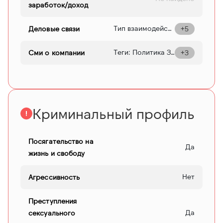
заработок/доход
Тип взаимодействия: Судебные споры Основание взаимодействия: А40-51054/2013 Оквэд: 63.1 Вид деятельности: ТРАНСПОРТНАЯ ОБРАБОТКА ГРУЗОВ И ХРАНЕНИЕ ИНН: 7838374818 Название: ООО "ПРОМТЕХНОЛОГИИ" ОГРН: 1077847021262 Статус: Ликвидирована Адрес регистрации: 199106, ГОРОД САНКТ-ПЕТЕРБУРГ, ЛН. 26-Я В.О., Д.15, К.2; ЛИТЕР А, ПОМЕЩЕНИЕ 78Н дата регистрации: 16-02-2007
Деловые связи
+5
Теги: Политика Заголовок: «Артек» оштрафовали Ссылка: http://sovch.chuvashia.com/?p=195840 Автор статьи: Газета "Советская Чувашия" Описание: Обходить закон — вдвойне дороже Исполнение законодательства о противодействии коррупции в сфере государственных и муниципальных закупок... Дата публикации: 25-05-2018
Сми о компании
+3
Криминальный профиль
Посягательство на
Да
жизнь и свободу
Нет
Агрессивность
Преступления
Да
сексуального