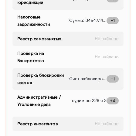
юрисдикции
Результат: ВЫНЕСЕНО РЕШЕНИЕ (ОПРЕДЕЛЕНИЕ)
Дата: 22-02-2000
Налоговые
Номер дела: 22-429/2000
Сумма: 34547.14 Начисление от: 06-02-2023 Наименование: Единый налоговый платеж (2022)
+1
Дата результата: 01-03-2000
задолженности
Тип обработки: Уголовное дело
Имена участников: Кушманцев А.В. ( Осужденный) , Рогожкин С.А. ( Осужденный)
Не найдено
Реестр самозанятых
Исходящий объект: Статья 159 Часть 2
Дата вступления в силу: 2000-03-01T01:00:00
Проверка на
Не найдено
Банкротство
Проверка блокировки
Счет заблокирован 20.01.2024 на основании постановления судебного пристава г. Казани
+1
счетов
Административные /
судим по 228 ч 3
+4
Уголовные дела
Не найдено
Реестр иноагентов