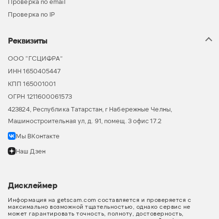
Проверка по email
Проверка по IP
Реквизиты
ООО “ГСЦИФРА”
ИНН 1650405447
КПП 165001001
ОГРН 1211600061573
423824, Республика Татарстан, г Набережные Челны,
Машиностроительная ул, д. 91, помещ. 3 офис 17.2
Мы ВКонтакте
Наш Дзен
Дисклеймер
Информация на getscam.com составляется и проверяется с
максимально возможной тщательностью, однако сервис не
может гарантировать точность, полноту, достоверность,