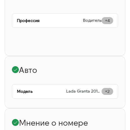
Водитель
Профессия
+4
Ин
Авто
Lada Granta 2014 года
Модель
+2
Мнение о номере