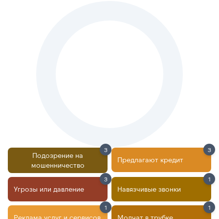
3
3
Подозрение на
Предлагают кредит
мошенничество
3
1
Угрозы или давление
Навязчивые звонки
1
1
Реклама услуг и сервисов
Молчат в трубке