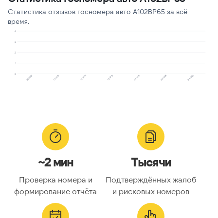
Молчат в трубке
1
7
Статистика отзывов госномера авто А102ВР65 за всё
время.
Сбор персональных
1
7
данных
4
3
Робозвонок
1
7
2
1
0
10.2025
08.2025
07.2026
06.2026
02.2026
12.2025
11.2025
~2 мин
Тысячи
Проверка номера и
Подтверждённых жалоб
формирование отчёта
и рисковых номеров