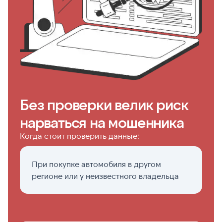
Без проверки велик риск
нарваться на мошенника
Когда стоит проверить данные:
При покупке автомобиля в другом
Е
регионе или у неизвестного владельца
т