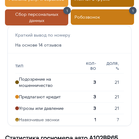
1
1
Сбор персональных
Робозвонок
данных
Краткий вывод по номеру
На основе 14 отзывов
КОЛ-
ДОЛЯ,
ТИП
ВО
%
Подозрение на
3
21
мошенничество
Предлагают кредит
3
21
Угрозы или давление
3
21
Навязчивые звонки
1
7
Реклама услуг и сервисов
1
7
Статистика госномера авто А102ВР65