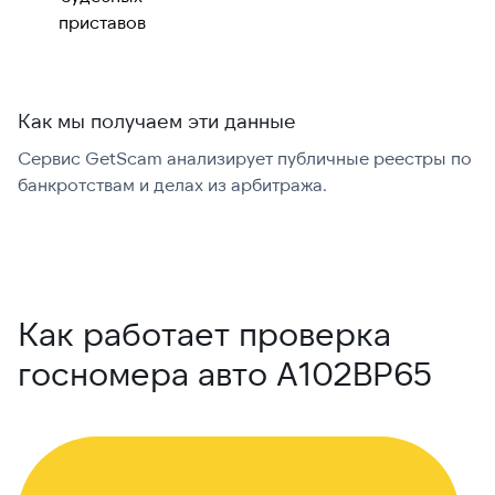
приставов
Как мы получаем эти данные
Сервис GetScam анализирует публичные реестры по
С
банкротствам и делах из арбитража.
г
В
Как работает проверка
госномера авто А102ВР65