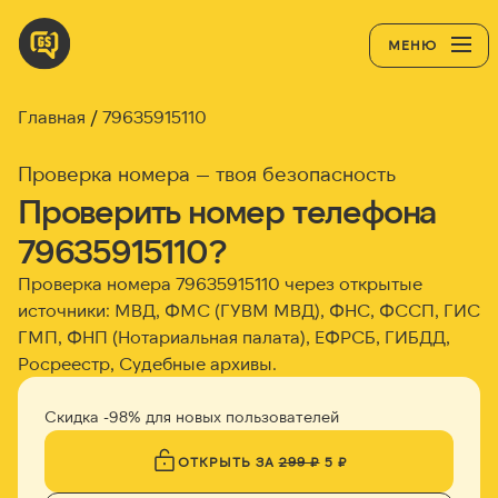
МЕНЮ
Главная
79635915110
Проверка номера — твоя безопасность
Проверить номер телефона
79635915110?
Проверка номера 79635915110 через открытые
источники: МВД, ФМС (ГУВМ МВД), ФНС, ФССП, ГИС
ГМП, ФНП (Нотариальная палата), ЕФРСБ, ГИБДД,
Росреестр, Судебные архивы.
Скидка -98% для новых пользователей
ОТКРЫТЬ ЗА
299 ₽
5 ₽