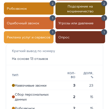
2
2
Подозрение на
Робозвонок
мошенничество
1
1
Ошибочный звонок
Угрозы или давление
1
1
Реклама услуг и сервисов
Опрос
Краткий вывод по номеру
На основе 13 отзывов
КОЛ-
ДОЛЯ,
ТИП
ВО
%
Навязчивые звонки
3
23
Сбор персональных
2
15
данных
Робозвонок
2
15