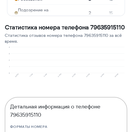
Подозрение на
2
15
мошенничество
Статистика номера телефона 79635915110
Ошибочный звонок
1
8
Статистика отзывов номера телефона 79635915110 за всё
Угрозы или давление
1
8
время.
Реклама услуг и сервисов
1
8
4
3
Опрос
1
8
2
1
0
09.2025
11.2025
12.2025
01.2026
02.2026
04.2026
05.2026
06.2026
Детальная информация о телефоне
79635915110
ФОРМАТЫ НОМЕРА