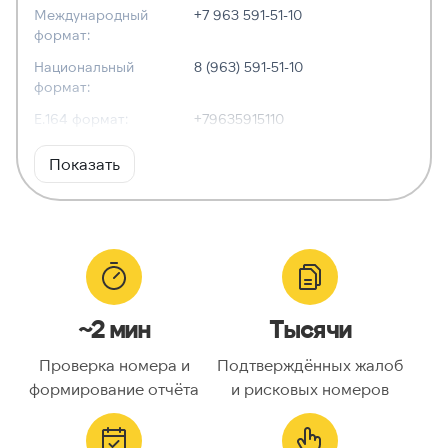
Международный
+7 963 591-51-10
формат:
Национальный
8 (963) 591-51-10
формат:
E.164 формат:
+79635915110
RFC3966
tel:+7-963-591-51-10
Показать
формат:
ХАРАКТЕРИСТИКИ
Тип номера:
Мобильный
Оператор связи:
Билайн
~2 мин
Тысячи
Национальный
9635915110
номер:
Проверка номера и
Подтверждённых жалоб
Код страны:
7
формирование отчёта
и рисковых номеров
ГЕОЛОКАЦИЯ