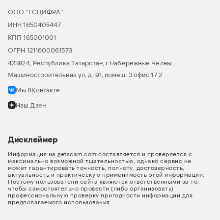
ООО “ГСЦИФРА”
ИНН 1650405447
КПП 165001001
ОГРН 1211600061573
423824, Республика Татарстан, г Набережные Челны,
Машиностроительная ул, д. 91, помещ. 3 офис 17.2
Мы ВКонтакте
Наш Дзен
Дисклеймер
Информация на getscam.com составляется и проверяется с
максимально возможной тщательностью, однако сервис не
может гарантировать точность, полноту, достоверность,
актуальность и практическую применимость этой информации.
Поэтому пользователи сайта являются ответственными за то,
чтобы самостоятельно провести (либо организовать)
профессиональную проверку пригодности информации для
предполагаемого использования.