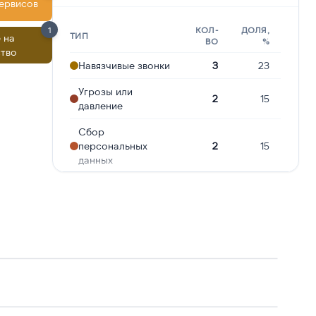
сервисов
1
КОЛ-
ДОЛЯ,
ТИП
 на
ВО
%
тво
Навязчивые звонки
3
23
Угрозы или
2
15
давление
Сбор
персональных
2
15
данных
Ошибочный звонок
1
8
Предлагают
1
8
кредит
Реклама услуг и
1
8
сервисов
Робозвонок
1
8