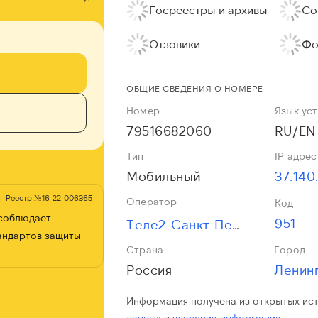
Госреестры и архивы
Со
Отзовики
Фо
ОБЩИЕ СВЕДЕНИЯ О НОМЕРЕ
Номер
Язык ус
79516682060
RU/EN
Тип
IP адрес
Мобильный
37.140
Реестр №16-22-006365
Оператор
Код
 соблюдает
951
Теле2-Санкт-Петербург
андартов защиты
Страна
Город
Россия
Информация получена из открытых ис
данных
и
удалении информации.