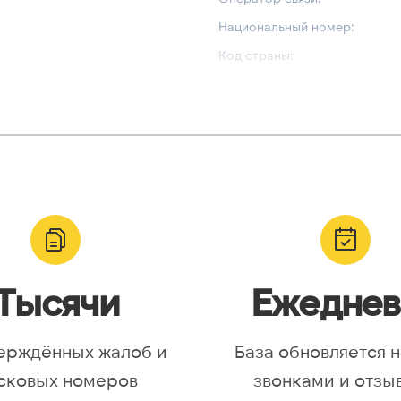
Национальный номер:
Код страны:
ВАЛИДАЦИЯ И ТИП
Валидный номер:
yr, Asia/Aqtobe, Asia/Irkutsk,
Возможный номер:
/Krasnoyarsk, Asia/Magadan,
Можно набрать международн
/Omsk, Asia/Sakhalin,
/Yakutsk, Asia/Yekaterinburg,
urope/Moscow, Europe/Samara
Тысячи
Ежеднев
ерждённых жалоб и
База обновляется 
сковых номеров
звонками и отзы