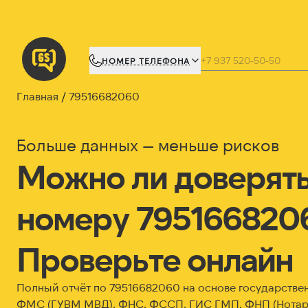
НОМЕР ТЕЛЕФОНА
Главная
79516682060
Больше данных — меньше рисков
Можно ли доверят
номеру 795166820
Проверьте онлайн
Полный отчёт по 79516682060 на основе государстве
ФМС (ГУВМ МВД), ФНС, ФССП, ГИС ГМП, ФНП (Нотари