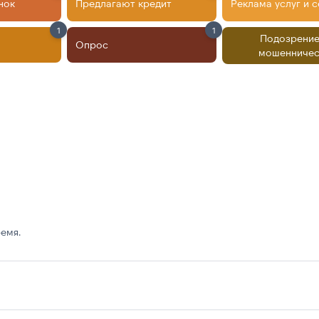
нок
Предлагают кредит
Реклама услуг и 
1
1
Подозрение
Опрос
мошенничес
емя.