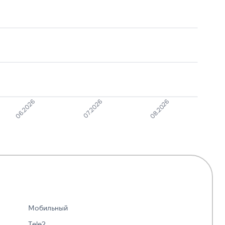
Опрос
1
8
Подозрение на
1
8
мошенничество
08.2026
07.2026
06.2026
Мобильный
Tele2