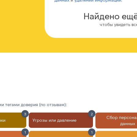
Найдено ещё
чтобы увидеть вс
 тегами доверия (по отзывам):
3
2
Сбор персона
нки
Угрозы или давление
данных
1
1