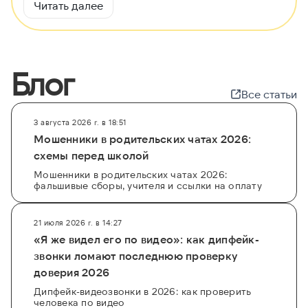
Читать далее
это потенциальный партнер или сотрудник,
верифицировать предоставленную им
информацию о семейном положении или факте
рождения детей, что критически важно для
Блог
оценки его благонадежности.
Все статьи
Чтобы точно найти владельца тех или иных
сведений и установить, кому принадлежит
3 августа 2026 г. в 18:51
указанная в документах информация,
Мошенники в родительских чатах 2026:
необходим комплексный подход. Сервис
схемы перед школой
GetScam.com предлагает профессиональные
Мошенники в родительских чатах 2026:
фальшивые сборы, учителя и ссылки на оплату
проверки через анализ множества источников,
включая открытые данные по делам ЗАГС. Это
позволяет не только избежать мошенничества
21 июля 2026 г. в 14:27
при найме или заключении договора, но и
«Я же видел его по видео»: как дипфейк-
обезопасить свой бизнес от рисков,
звонки ломают последнюю проверку
обеспечивая полную прозрачность
доверия 2026
взаимоотношений с новыми людьми.
Дипфейк-видеозвонки в 2026: как проверить
человека по видео