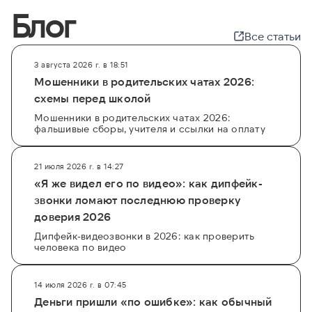
частично бесплатно, получив основную
Блог
информацию о человеке.
Все статьи
Для комплексной проверки и поиска связей
рекомендуется использовать
3 августа 2026 г. в 18:51
профессиональные платформы, например,
Мошенники в родительских чатах 2026:
GetScam
. Сервис агрегирует информацию из
схемы перед школой
множества источников, помогая не только
Мошенники в родительских чатах 2026:
фальшивые сборы, учителя и ссылки на оплату
найти владельца телефона, но и определить
его окружение через
поиск по email
или
автомобилю
. Такой глубокий анализ помогает
21 июля 2026 г. в 14:27
ответить на вопрос кому принадлежит тот или
«Я же видел его по видео»: как дипфейк-
иной профиль в соцсетях, обезопасив себя от
звонки ломают последнюю проверку
мошенников или просто восстановив старые
доверия 2026
связи.
Дипфейк-видеозвонки в 2026: как проверить
человека по видео
14 июля 2026 г. в 07:45
Деньги пришли «по ошибке»: как обычный