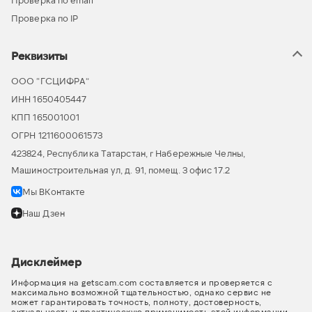
Проверка по email
Проверка по IP
Реквизиты
ООО “ГСЦИФРА”
ИНН 1650405447
КПП 165001001
ОГРН 1211600061573
423824, Республика Татарстан, г Набережные Челны,
Машиностроительная ул, д. 91, помещ. 3 офис 17.2
Мы ВКонтакте
Наш Дзен
Дисклеймер
Информация на getscam.com составляется и проверяется с
максимально возможной тщательностью, однако сервис не
может гарантировать точность, полноту, достоверность,
актуальность и практическую применимость этой информации.