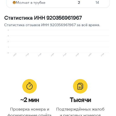
Молчат в трубке
2
14
Ошибочный звонок
2
14
Статистика ИНН 920356961967
Предлагают кредит
1
7
Статистика отзывов ИНН 920356961967 за всё время.
Опрос
1
7
4
3
2
1
0
09.2025
10.2025
02.2026
03.2026
04.2026
05.2026
06.2026
07.2026
~2 мин
Тысячи
Проверка номера и
Подтверждённых жалоб
формирование отчёта
и рисковых номеров