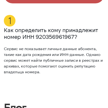
Как определить кому принадлежит
М
номер ИНН
920356961967
?
9
Сервис не показывает личные данные абонента,
Е
такие как дата рождения или ИНН-данные. Однако
и
сервис может найти публичные записи в реестрах и
и
архивах, которые помогают оценить репутацию
с
владельца номера.
Блог