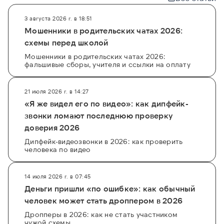
Чтобы эффективно и безопасно узнать, чей
3 августа 2026 г. в 18:51
номер ИНН и связать его с профилями в
Мошенники в родительских чатах 2026:
социальных сетях, стоит воспользоваться
схемы перед школой
специализированными платформами, которые
Мошенники в родительских чатах 2026:
фальшивые сборы, учителя и ссылки на оплату
агрегируют данные из всех реестров.
Например, с помощью сервиса
поиска по авто
или
объявлениям
можно быстро найти человека
21 июля 2026 г. в 14:27
и проверить его историю. Это надежный
«Я же видел его по видео»: как дипфейк-
способ обезопасить себя от мошенничества,
звонки ломают последнюю проверку
ведь единая база данных предоставляет доступ
доверия 2026
к проверенной информации из официальных
Дипфейк-видеозвонки в 2026: как проверить
источников, включая ФМС, ГИС ГМП и ФНП,
человека по видео
позволяя бесплатно получить первые данные
или заказать подробный отчет.
14 июля 2026 г. в 07:45
Деньги пришли «по ошибке»: как обычный
человек может стать дроппером в 2026
Дропперы в 2026: как не стать участником
чужой схемы