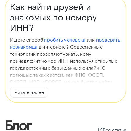
Как найти друзей и
знакомых по номеру
ИНН?
Ищете способ
пробить человека
или
проверить
незнакомца
в интернете? Современные
технологии позволяют узнать, кому
принадлежит номер ИНН, используя открытые
государственные базы данных онлайн. С
помощью таких систем, как ФНС, ФССП,
ГИБДД, МВД и ЕФРСБ, можно быстро найти
владельца и собрать о нем ключевую
Читать далее
информацию. Это особенно актуально для
проверки контрагентов, новых знакомых или
потенциальных партнеров. Многие сервисы
предлагают как платные, так и бесплатно
Блог
доступные варианты поиска, что делает
Все статьи
процесс удобным и доступным для каждого.