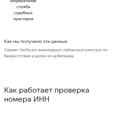
Федеральная
служба
судебных
приставов
Как мы получаем эти данные
Сервис GetScam анализирует публичные реестры по
С
банкротствам и делах из арбитража.
г
В
Как работает проверка
номера ИНН