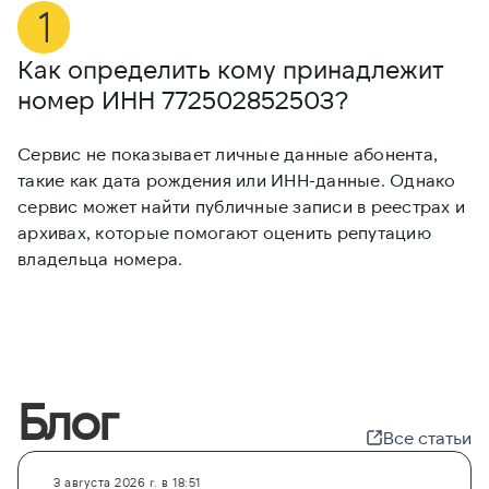
Как определить кому принадлежит
М
номер ИНН
772502852503
?
7
Сервис не показывает личные данные абонента,
Е
такие как дата рождения или ИНН-данные. Однако
и
сервис может найти публичные записи в реестрах и
и
архивах, которые помогают оценить репутацию
с
владельца номера.
Блог
Все статьи
3 августа 2026 г. в 18:51