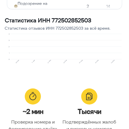
Подозрение на
2
14
мошенничество
Статистика ИНН 772502852503
Опрос
1
7
Статистика отзывов ИНН 772502852503 за всё время.
Угрозы или давление
1
7
4
Предлагают кредит
1
7
3
2
1
0
11.2025
09.2025
06.2026
05.2026
04.2026
02.2026
01.2026
~2 мин
Тысячи
Проверка номера и
Подтверждённых жалоб
формирование отчёта
и рисковых номеров