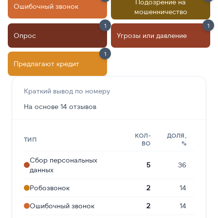
Подозрение на
Ошибочный звонок
мошенничество
1
1
Опрос
Угрозы или давление
1
Предлагают кредит
Краткий вывод по номеру
На основе 14 отзывов
КОЛ-
ДОЛЯ,
ТИП
ВО
%
Сбор персональных
5
36
данных
Робозвонок
2
14
Ошибочный звонок
2
14