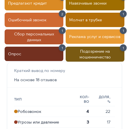
Предлагают кредит
Навязчивые звонки
2
1
Ошибочный звонок
Молчат в трубке
1
1
Сбор персональных
Реклама услуг и сервисов
данных
1
1
Подозрение на
Опрос
мошенничество
Краткий вывод по номеру
На основе 18 отзывов
КОЛ-
ДОЛЯ,
ТИП
ВО
%
Робозвонок
4
22
Угрозы или давление
3
17