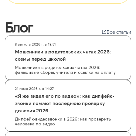
относятся к персональным и охраняются
законом. Предложения пробить подобную
информацию в соцсетях или на сомнительных
Блог
сайтах часто исходят от мошенников.
Все статьи
Для легальной и безопасной проверки
незнакомца, например, перед сделкой,
3 августа 2026 г. в 18:51
используйте официальные сервисы. Наш
Мошенники в родительских чатах 2026:
портал
GetScam.com
поможет вам проверить
схемы перед школой
незнакомца по открытым реестрам
Мошенники в родительских чатах 2026:
фальшивые сборы, учителя и ссылки на оплату
исполнительных производств (ФССП),
налоговой задолженности (ГИС ГМП) или
данным из ЕФРСБ. Это позволяет найти
21 июля 2026 г. в 14:27
владельца по другим известным данным и
«Я же видел его по видео»: как дипфейк-
обезопасить себя от рисков. Для комплексной
звонки ломают последнюю проверку
проверки используйте наш
доверия 2026
специализированный сервис по
анализу
Дипфейк-видеозвонки в 2026: как проверить
документов
человека по видео
.