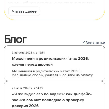
узнать чей это профиль в социальных сетях и
найти владельца контактов, чтобы обезопасить
Читать далее
себя от мошенников. Большинство проверок
доступно бесплатно и без регистрации прямо
на сайте
getscam.com
.
Блог
Для комплексной проверки используйте наши
специализированные сервисы:
пробить по
Все статьи
данным автомобиля
или
сделать запрос по
паспорту
, чтобы получить полную информацию
3 августа 2026 г. в 18:51
об ИНН и месте регистрации. Наша система
Мошенники в родительских чатах 2026:
автоматически анализирует десятки
схемы перед школой
официальных источников, включая ЕФРСБ и
Мошенники в родительских чатах 2026:
фальшивые сборы, учителя и ссылки на оплату
ГИС ГМП, что позволяет моментально пробить
человека и понять, кому принадлежит тот или
иной аккаунт или адрес электронной почты.
21 июля 2026 г. в 14:27
Защитите свои финансы и личные данные с
«Я же видел его по видео»: как дипфейк-
помощью профессионального поиска.
звонки ломают последнюю проверку
доверия 2026