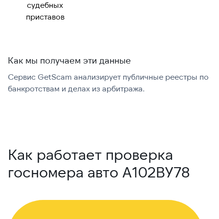
судебных
приставов
Как мы получаем эти данные
Сервис GetScam анализирует публичные реестры по
С
банкротствам и делах из арбитража.
г
В
Как работает проверка
госномера авто А102ВУ78