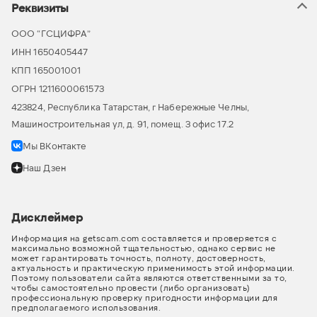
Реквизиты
ООО “ГСЦИФРА”
ИНН 1650405447
КПП 165001001
ОГРН 1211600061573
423824, Республика Татарстан, г Набережные Челны,
Машиностроительная ул, д. 91, помещ. 3 офис 17.2
Мы ВКонтакте
Наш Дзен
Дисклеймер
Информация на getscam.com составляется и проверяется с
максимально возможной тщательностью, однако сервис не
может гарантировать точность, полноту, достоверность,
актуальность и практическую применимость этой информации.
Поэтому пользователи сайта являются ответственными за то,
чтобы самостоятельно провести (либо организовать)
профессиональную проверку пригодности информации для
предполагаемого использования.