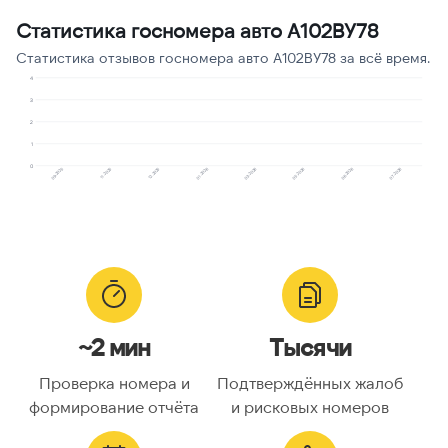
Опрос
1
8
Статистика госномера авто А102ВУ78
Угрозы или давление
1
8
Статистика отзывов госномера авто А102ВУ78 за всё время.
Робозвонок
1
8
4
3
Реклама услуг и
2
1
8
сервисов
1
0
09.2025
11.2025
12.2025
01.2026
03.2026
05.2026
06.2026
07.2026
~2 мин
Тысячи
Проверка номера и
Подтверждённых жалоб
формирование отчёта
и рисковых номеров