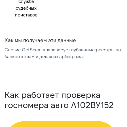
служба
судебных
приставов
Как мы получаем эти данные
Сервис GetScam анализирует публичные реестры по
С
банкротствам и делах из арбитража.
г
В
Как работает проверка
госномера авто А102ВУ152