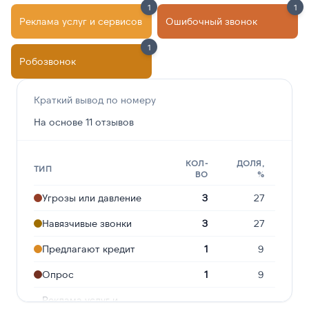
1
1
Реклама услуг и сервисов
Ошибочный звонок
1
Робозвонок
Краткий вывод по номеру
На основе 11 отзывов
КОЛ-
ДОЛЯ,
ТИП
ВО
%
Угрозы или давление
3
27
Навязчивые звонки
3
27
Предлагают кредит
1
9
Опрос
1
9
Реклама услуг и
1
9