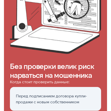
Без проверки велик риск
нарваться на мошенника
Когда стоит проверить данные:
Перед подписанием договора купли-
Е
продажи с новым собственником
х