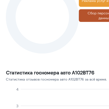
Реклама услуг и
Сбор персо
данны
Статистика госномера авто А102ВТ76
Статистика отзывов госномера авто А102ВТ76 за всё время.
4
3