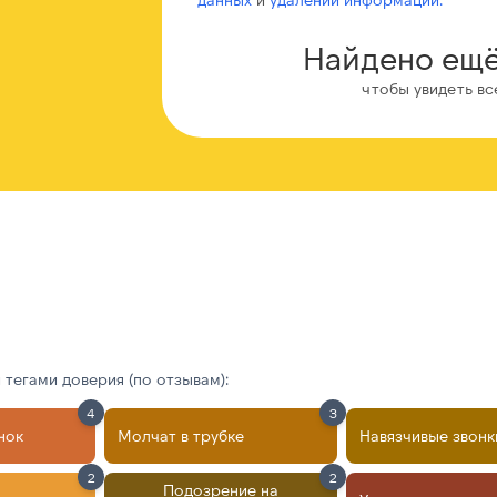
Найдено ещё
чтобы увидеть вс
тегами доверия (по отзывам):
4
3
нок
Молчат в трубке
Навязчивые звонк
2
2
Подозрение на