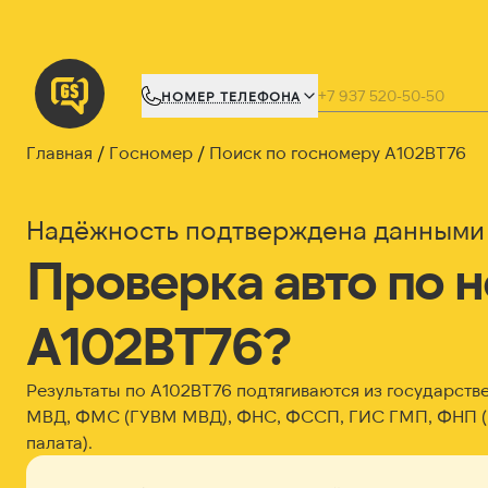
НОМЕР ТЕЛЕФОНА
Главная
Госномер
Поиск по госномеру А102ВТ76
Надёжность подтверждена данными
Проверка авто по 
А102ВТ76?
Результаты по А102ВТ76 подтягиваются из государств
МВД, ФМС (ГУВМ МВД), ФНС, ФССП, ГИС ГМП, ФНП (
палата).