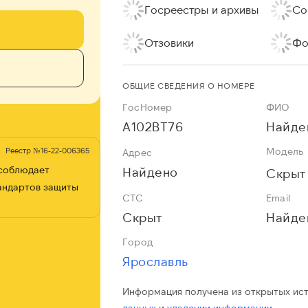
Госреестры и архивы
Со
Отзовики
Фо
ОБЩИЕ СВЕДЕНИЯ О НОМЕРЕ
ГосНомер
ФИО
А102ВТ76
Найде
Модель
Реестр №16-22-006365
Адрес
 соблюдает
Найдено
Скрыт
андартов защиты
СТС
Email
Скрыт
Найде
Город
Ярославль
Информация получена из открытых ис
данных
и
удалении информации.