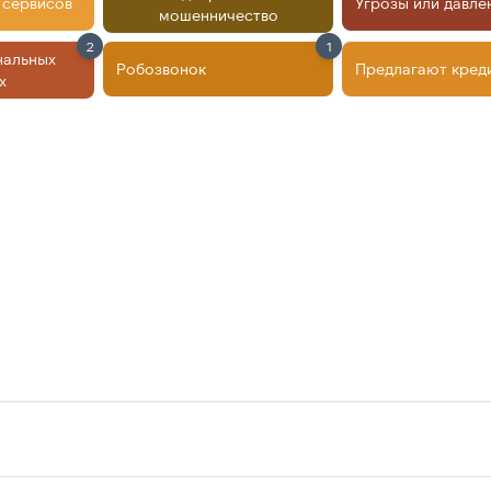
 сервисов
Угрозы или давле
мошенничество
2
1
нальных
Робозвонок
Предлагают кред
х