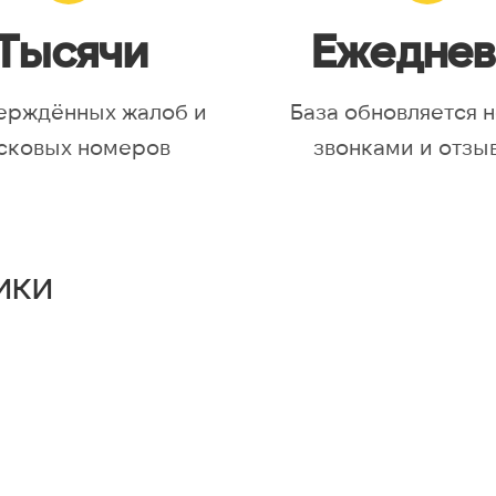
Тысячи
Ежеднев
ерждённых жалоб и
База обновляется 
сковых номеров
звонками и отзы
ики