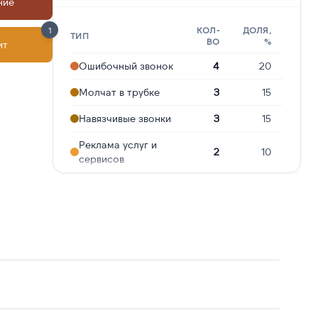
ние
1
КОЛ-
ДОЛЯ,
ТИП
ВО
%
ит
Ошибочный звонок
4
20
Молчат в трубке
3
15
Навязчивые звонки
3
15
Реклама услуг и
2
10
сервисов
Подозрение на
2
10
мошенничество
Угрозы или
2
10
давление
Сбор
персональных
2
10
данных