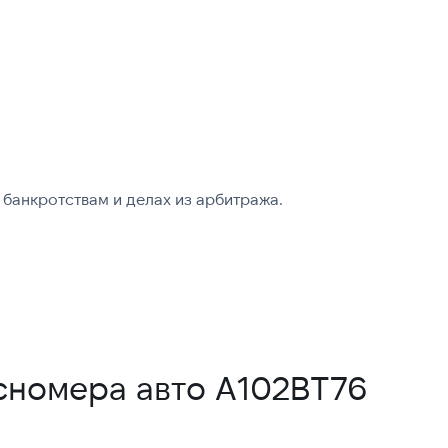
банкротствам и делах из арбитража.
сномера авто А102ВТ76