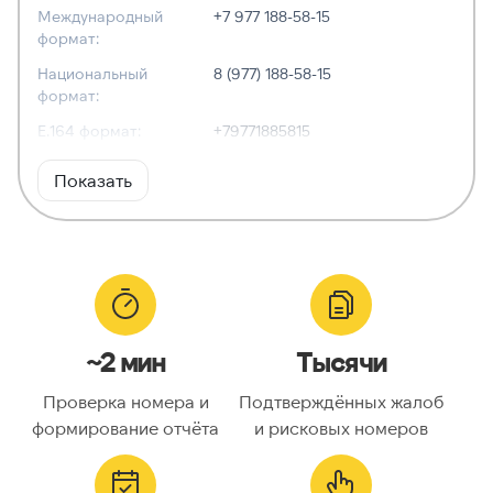
Международный
+7 977 188-58-15
формат:
Национальный
8 (977) 188-58-15
формат:
E.164 формат:
+79771885815
RFC3966
tel:+7-977-188-58-15
Показать
формат:
ХАРАКТЕРИСТИКИ
Тип номера:
Мобильный
Оператор связи:
Tele2
~2 мин
Тысячи
Национальный
9771885815
номер:
Проверка номера и
Подтверждённых жалоб
Код страны:
7
формирование отчёта
и рисковых номеров
ГЕОЛОКАЦИЯ