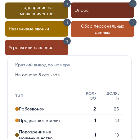
1
1
Подозрение на
Опрос
мошенничество
1
1
Сбор персональных
Навязчивые звонки
данных
1
Угрозы или давление
Краткий вывод по номеру
На основе 8 отзывов
КОЛ-
ДОЛЯ,
ТИП
ВО
%
Робозвонок
2
25
Предлагают кредит
1
13
Подозрение на
1
13
мошенничество