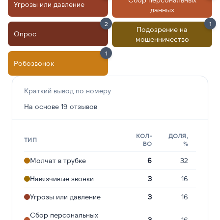
Угрозы или давление
данных
2
1
Подозрение на
Опрос
мошенничество
1
Робозвонок
Краткий вывод по номеру
На основе 19 отзывов
КОЛ-
ДОЛЯ,
ТИП
ВО
%
Молчат в трубке
6
32
Навязчивые звонки
3
16
Угрозы или давление
3
16
Сбор персональных
3
16