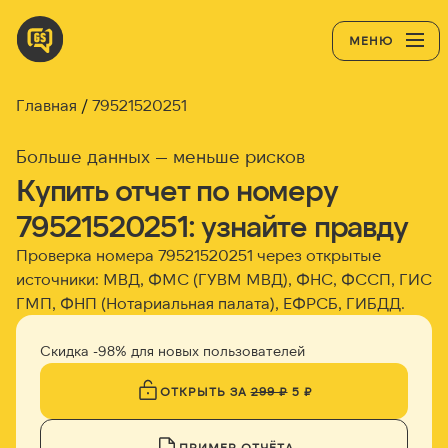
МЕНЮ
Главная
79521520251
Больше данных — меньше рисков
Купить отчет по номеру
79521520251: узнайте правду
Проверка номера 79521520251 через открытые
источники: МВД, ФМС (ГУВМ МВД), ФНС, ФССП, ГИС
ГМП, ФНП (Нотариальная палата), ЕФРСБ, ГИБДД.
Скидка -98% для новых пользователей
ОТКРЫТЬ ЗА
299 ₽
5 ₽
ПРИМЕР ОТЧЁТА