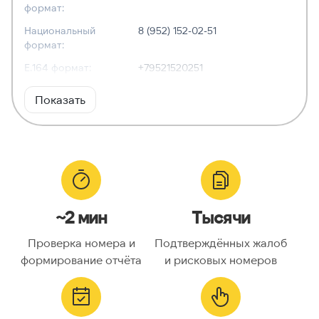
формат:
Национальный
8 (952) 152-02-51
формат:
E.164 формат:
+79521520251
RFC3966
tel:+7-952-152-02-51
Показать
формат:
ХАРАКТЕРИСТИКИ
Тип номера:
Мобильный
Оператор связи:
Tele2
~2 мин
Тысячи
Национальный
9521520251
номер:
Проверка номера и
Подтверждённых жалоб
Код страны:
7
формирование отчёта
и рисковых номеров
ГЕОЛОКАЦИЯ
Географическое
Россия