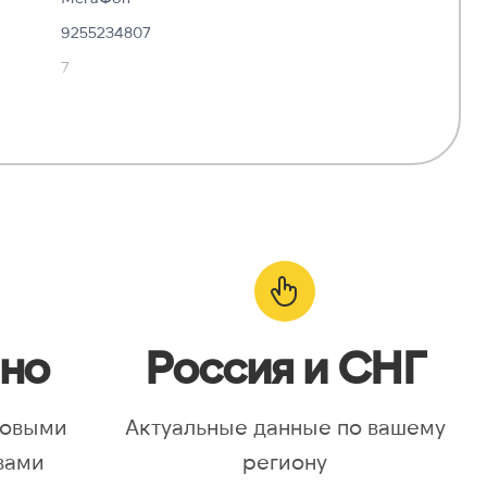
9255234807
7
✓ Да
—
о:
✓ Да
но
Россия и СНГ
новыми
Актуальные данные по вашему
вами
региону