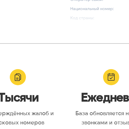
Национальный номер:
Код страны:
ВАЛИДАЦИЯ И ТИП
Валидный номер:
yr, Asia/Aqtobe, Asia/Irkutsk,
Возможный номер:
/Krasnoyarsk, Asia/Magadan,
Можно набрать международн
/Omsk, Asia/Sakhalin,
/Yakutsk, Asia/Yekaterinburg,
urope/Moscow, Europe/Samara
Тысячи
Ежеднев
ерждённых жалоб и
База обновляется 
сковых номеров
звонками и отзы