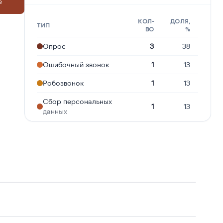
е
КОЛ-
ДОЛЯ,
ТИП
ВО
%
Опрос
3
38
Ошибочный звонок
1
13
Робозвонок
1
13
Сбор персональных
1
13
данных
Навязчивые звонки
1
13
Угрозы или давление
1
13