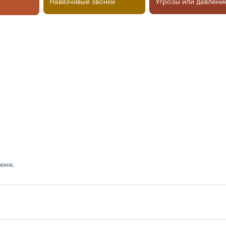
Навязчивые звонки
Угрозы или давлени
х
емя.