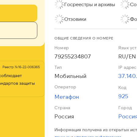
Госреестры и архивы
Со
Отзовики
Фо
ОБЩИЕ СВЕДЕНИЯ О НОМЕРЕ
Номер
Язык ус
79255234807
RU/EN
Тип
IP адрес
Реестр №16-22-006365
Мобильный
37.140
 соблюдает
андартов защиты
Оператор
Код
925
Мегафон
Страна
Город
Россия
Росси
Информация получена из открытых ис
данных
и
удалении информации.