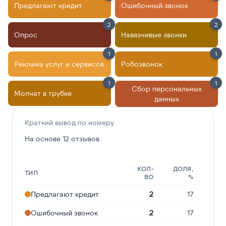
Предлагают кредит
Ошибочный звонок
2
2
Опрос
Навязчивые звонки
1
1
Реклама услуг и сервисов
Робозвонок
1
1
Сбор персональных
Молчат в трубке
данных
Краткий вывод по номеру
На основе 12 отзывов
КОЛ-
ДОЛЯ,
ТИП
ВО
%
Предлагают кредит
2
17
Ошибочный звонок
2
17