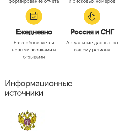
формирование отчёта
и рисковых номеров
ГЕОЛОКАЦИЯ
Географическое
Республика Башкортостан
Ежедневно
Россия и СНГ
описание:
Часовые пояса:
Asia/Yekaterinburg
База обновляется
Актуальные данные по
новыми звонками и
вашему региону
отзывами
ВАЛИДАЦИЯ И ТИП
Валидный номер:
✓ Да
Возможный
—
Информационные
номер:
источники
Можно набрать
✓ Да
международно: