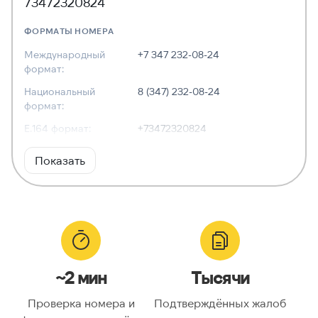
73472320824
ФОРМАТЫ НОМЕРА
Международный
+7 347 232-08-24
формат:
Национальный
8 (347) 232-08-24
формат:
E.164 формат:
+73472320824
RFC3966
tel:+7-347-232-08-24
Показать
формат:
ХАРАКТЕРИСТИКИ
Тип номера:
Стационарный
Оператор связи:
—
~2 мин
Тысячи
Национальный
3472320824
номер:
Проверка номера и
Подтверждённых жалоб
Код страны:
7