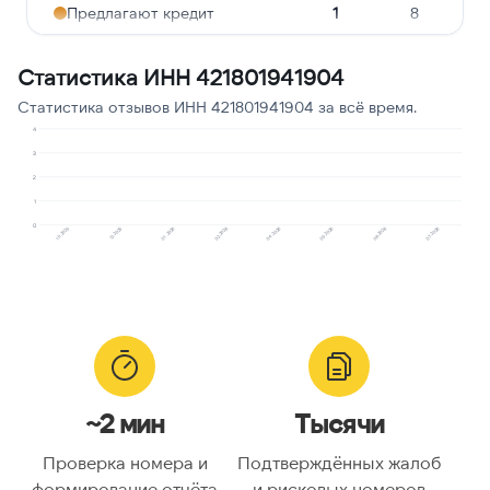
Предлагают кредит
1
8
Навязчивые звонки
1
8
Статистика ИНН 421801941904
Подозрение на
1
8
Статистика отзывов ИНН 421801941904 за всё время.
мошенничество
4
Реклама услуг и сервисов
1
8
3
2
Робозвонок
1
8
1
0
10.2025
12.2025
01.2026
02.2026
04.2026
05.2026
06.2026
07.2026
~2 мин
Тысячи
Проверка номера и
Подтверждённых жалоб
формирование отчёта
и рисковых номеров