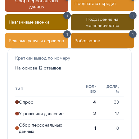
Сбор персональных
Предлагают кредит
данных
1
1
Подозрение на
Навязчивые звонки
мошенничество
1
1
Реклама услуг и сервисов
Робозвонок
Краткий вывод по номеру
На основе 12 отзывов
КОЛ-
ДОЛЯ,
ТИП
ВО
%
Опрос
4
33
Угрозы или давление
2
17
Сбор персональных
1
8
данных