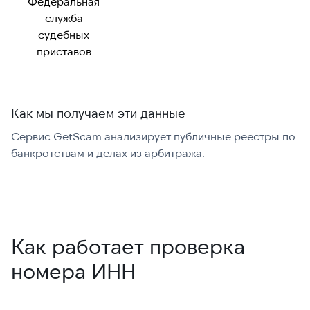
Федеральная
служба
судебных
приставов
Как мы получаем эти данные
Сервис GetScam анализирует публичные реестры по
С
банкротствам и делах из арбитража.
г
В
Как работает проверка
номера ИНН