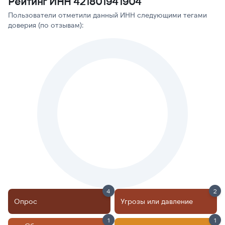
Рейтинг ИНН 421801941904
Пользователи отметили данный ИНН следующими тегами
доверия (по отзывам):
4
2
Опрос
Угрозы или давление
1
1