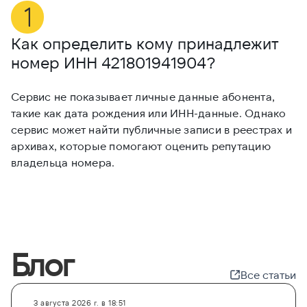
Как определить кому принадлежит
М
номер ИНН
421801941904
?
4
Сервис не показывает личные данные абонента,
Е
такие как дата рождения или ИНН-данные. Однако
и
сервис может найти публичные записи в реестрах и
и
архивах, которые помогают оценить репутацию
с
владельца номера.
Блог
Все статьи
3 августа 2026 г. в 18:51