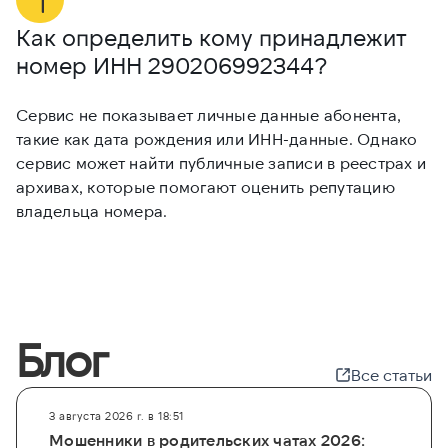
Как определить кому принадлежит
М
номер ИНН
290206992344
?
2
Сервис не показывает личные данные абонента,
Е
такие как дата рождения или ИНН-данные. Однако
и
сервис может найти публичные записи в реестрах и
и
архивах, которые помогают оценить репутацию
с
владельца номера.
Блог
Все статьи
3 августа 2026 г. в 18:51
Мошенники в родительских чатах 2026: