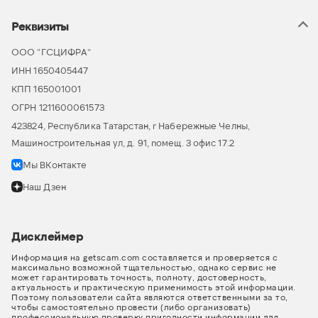
Реквизиты
ООО “ГСЦИФРА”
ИНН 1650405447
КПП 165001001
ОГРН 1211600061573
423824, Республика Татарстан, г Набережные Челны,
Машиностроительная ул, д. 91, помещ. 3 офис 17.2
Мы ВКонтакте
Наш Дзен
Дисклеймер
Информация на getscam.com составляется и проверяется с
максимально возможной тщательностью, однако сервис не
может гарантировать точность, полноту, достоверность,
актуальность и практическую применимость этой информации.
Поэтому пользователи сайта являются ответственными за то,
чтобы самостоятельно провести (либо организовать)
профессиональную проверку пригодности информации для