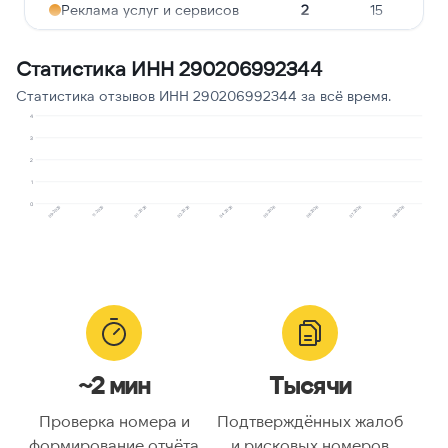
Реклама услуг и сервисов
2
15
Угрозы или давление
1
8
Статистика ИНН 290206992344
Опрос
1
8
Статистика отзывов ИНН 290206992344 за всё время.
Предлагают кредит
1
8
4
3
2
1
0
02.2026
07.2026
01.2026
06.2026
11.2025
05.2026
09.2025
04.2026
08.2026
~2 мин
Тысячи
Проверка номера и
Подтверждённых жалоб
формирование отчёта
и рисковых номеров