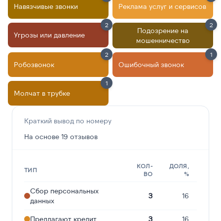
Навязчивые звонки
Реклама услуг и сервисов
2
2
Подозрение на
Угрозы или давление
мошенничество
2
1
Робозвонок
Ошибочный звонок
1
Молчат в трубке
Краткий вывод по номеру
На основе 19 отзывов
КОЛ-
ДОЛЯ,
ТИП
ВО
%
Сбор персональных
3
16
данных
Предлагают кредит
3
16