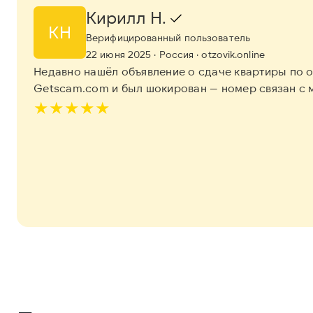
Кирилл Н.
КН
Верифицированный пользователь
22 июня 2025
· Россия
· otzovik.online
Недавно нашёл объявление о сдаче квартиры по о
Getscam.com и был шокирован — номер связан с 
★
★
★
★
★