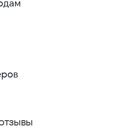
одам
еров
отзывы