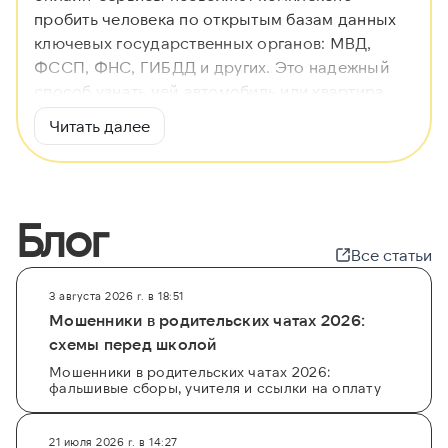
пробить человека по открытым базам данных
ключевых государственных органов: МВД,
ФССП, ФНС, ГИБДД и других. Это надежный
способ узнать чей автомобиль или квартира,
найти владельца имущества и оценить риски,
Читать далее
не тратя время на личные визиты в инстанции.
Большинство проверок доступно бесплатно в
режиме онлайн, что делает процесс
максимально удобным. Для глубокого анализа
Блог
воспользуйтесь специализированным
Все статьи
сервисом на
https://getscam.com
.
Проверка заемщика или контрагента через
3 августа 2026 г. в 18:51
база данных ФНП, ЕФРСБ или ГИС ГМП
Мошенники в родительских чатах 2026:
помогает выявить судимости, долги по налогам,
схемы перед школой
исполнительные производства и иную
Мошенники в родительских чатах 2026:
фальшивые сборы, учителя и ссылки на оплату
критически важную информацию. Узнать, кому
принадлежит тот или иной объект, и принять
взвешенное решение теперь можно за
21 июля 2026 г. в 14:27