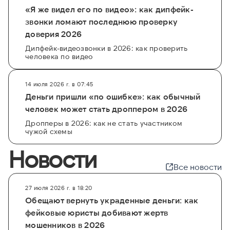
несколько минут. Для целевых проверок мы
«Я же видел его по видео»: как дипфейк-
рекомендуем использовать следующие
звонки ломают последнюю проверку
решения:
проверка заемщика
,
проверка
доверия 2026
автомобиля
и
проверка по паспорту
. Это
Дипфейк-видеозвонки в 2026: как проверить
лучший способ обезопасить себя от
человека по видео
мошенничества и финансовых потерь.
14 июля 2026 г. в 07:45
Деньги пришли «по ошибке»: как обычный
человек может стать дроппером в 2026
Дропперы в 2026: как не стать участником
чужой схемы
Новости
Все новости
27 июля 2026 г. в 18:20
Обещают вернуть украденные деньги: как
фейковые юристы добивают жертв
мошенников в 2026