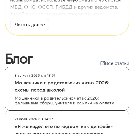
МВД, ФНС, ФССП, ГИБДД и других ведомств.
Такой поиск помогает установить, кому
принадлежит аккаунт, и найти владельца
Читать далее
скрытого профиля, обеспечивая вашу
безопасность в социальных сетях.
Наш сервис
GetScam
предоставляет доступ к
Блог
агрегированным данным для быстрой
проверки. Вы можете
узнать чей
аккаунт через
Все статьи
поиск по номеру машины или даже
найти
владельца
по паспортным данным. Мы
3 августа 2026 г. в 18:51
предлагаем как бесплатный базовый поиск, так
Мошенники в родительских чатах 2026:
и расширенную проверку через платные базы
схемы перед школой
данных, чтобы вы получили максимум
Мошенники в родительских чатах 2026:
фальшивые сборы, учителя и ссылки на оплату
информации о подозрительном незнакомце и
обезопасили свое общение в сети.
21 июля 2026 г. в 14:27
«Я же видел его по видео»: как дипфейк-
звонки ломают последнюю проверку