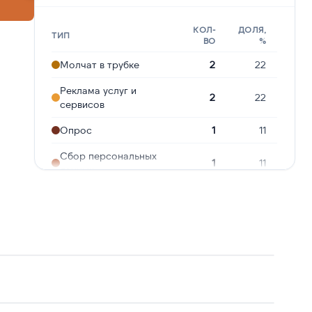
КОЛ-
ДОЛЯ,
ТИП
ВО
%
Молчат в трубке
2
22
Реклама услуг и
2
22
сервисов
Опрос
1
11
Сбор персональных
1
11
данных
Предлагают кредит
1
11
Ошибочный звонок
1
11
Угрозы или давление
1
11