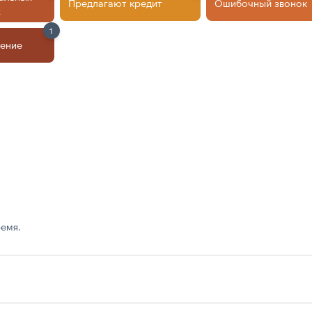
Предлагают кредит
Ошибочный звонок
х
1
ление
емя.