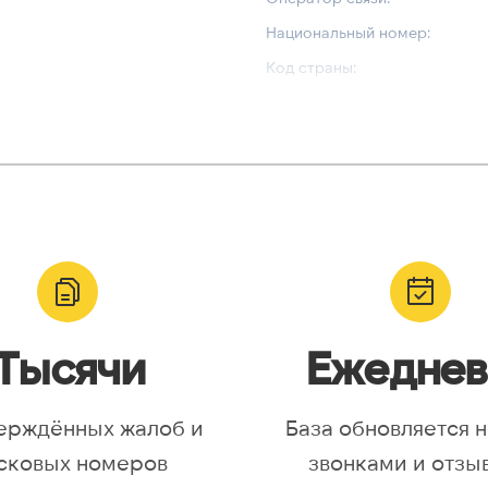
Национальный номер:
Код страны:
ВАЛИДАЦИЯ И ТИП
Валидный номер:
yr, Asia/Aqtobe, Asia/Irkutsk,
Возможный номер:
/Krasnoyarsk, Asia/Magadan,
Можно набрать международн
/Omsk, Asia/Sakhalin,
/Yakutsk, Asia/Yekaterinburg,
urope/Moscow, Europe/Samara
Тысячи
Ежеднев
ерждённых жалоб и
База обновляется 
сковых номеров
звонками и отзы