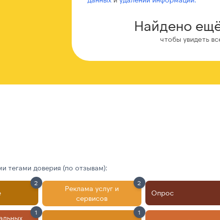
Найдено ещё
чтобы увидеть вс
 тегами доверия (по отзывам):
2
2
Реклама услуг и
е
Опрос
сервисов
1
1
альных