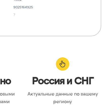
9025164925
7
✓ Да
—
о:
✓ Да
но
Россия и СНГ
новыми
Актуальные данные по вашему
вами
региону