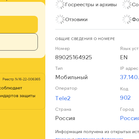
Госреестры и архивы
Со
Отзовики
Фо
ОБЩИЕ СВЕДЕНИЯ О НОМЕРЕ
Номер
Язык ус
89025164925
EN
Тип
IP адрес
Мобильный
37.140
Реестр №16-22-006365
 соблюдает
Оператор
Код
андартов защиты
902
Tele2
Страна
Город
Россия
Росси
Информация получена из открытых ис
данных
и
удалении информации.