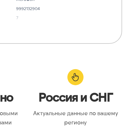
9992132904
7
✓ Да
—
о:
✓ Да
но
Россия и СНГ
новыми
Актуальные данные по вашему
вами
региону