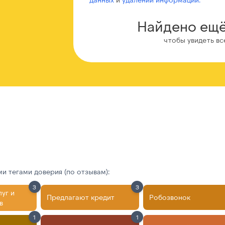
Найдено ещё
чтобы увидеть вс
 тегами доверия (по отзывам):
3
3
луг и
Предлагают кредит
Робозвонок
в
1
1