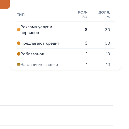
КОЛ-
ДОЛЯ,
ТИП
ВО
%
Реклама услуг и
3
30
сервисов
Предлагают кредит
3
30
Робозвонок
1
10
Навязчивые звонки
1
10
Угрозы или давление
1
10
Ошибочный звонок
1
10