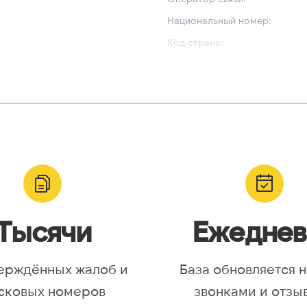
Национальный номер:
Код страны:
ВАЛИДАЦИЯ И ТИП
Валидный номер:
yr, Asia/Aqtobe, Asia/Irkutsk,
Возможный номер:
/Krasnoyarsk, Asia/Magadan,
Можно набрать международн
/Omsk, Asia/Sakhalin,
/Yakutsk, Asia/Yekaterinburg,
urope/Moscow, Europe/Samara
Тысячи
Ежеднев
ерждённых жалоб и
База обновляется 
сковых номеров
звонками и отзы