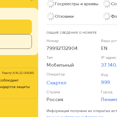
Госреестры и архивы
Со
Отзовики
Фо
ОБЩИЕ СВЕДЕНИЯ О НОМЕРЕ
Номер
Язык ус
79992132904
EN
Тип
IP адрес
Мобильный
37.140
Реестр №16-22-006365
Оператор
Код
 соблюдает
999
Скартел
андартов защиты
Страна
Город
Россия
Информация получена из открытых ис
данных
и
удалении информации.