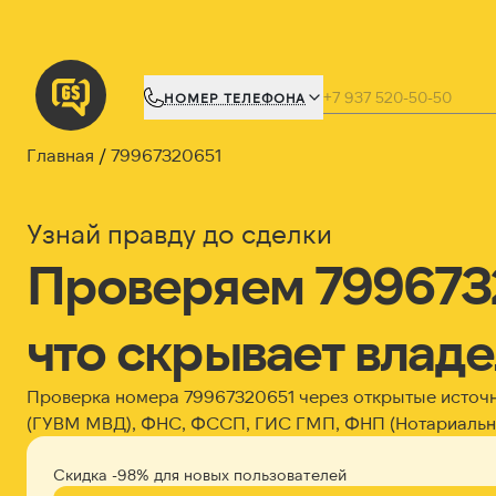
НОМЕР ТЕЛЕФОНА
Главная
79967320651
Узнай правду до сделки
Проверяем 799673
что скрывает влад
Проверка номера 79967320651 через открытые источ
(ГУВМ МВД), ФНС, ФССП, ГИС ГМП, ФНП (Нотариальна
Скидка -98% для новых пользователей