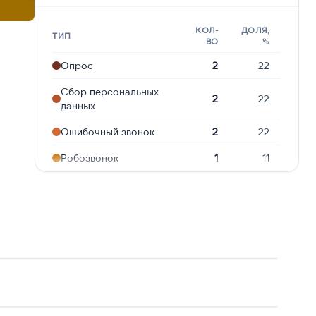
КОЛ-
ДОЛЯ,
ТИП
ВО
%
Опрос
2
22
Сбор персональных
2
22
данных
Ошибочный звонок
2
22
Робозвонок
1
11
Реклама услуг и
1
11
сервисов
Навязчивые звонки
1
11