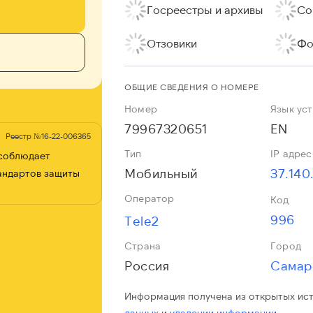
Госреестры и архивы
Со
Отзовики
Фо
ОБЩИЕ СВЕДЕНИЯ О НОМЕРЕ
Номер
Язык ус
79967320651
EN
Реестр №16-22-006365
Тип
IP адрес
 соблюдает
Мобильный
37.140
андартов защиты
Оператор
Код
996
Tele2
Страна
Город
Россия
Самар
Информация получена из открытых ис
данных
и
удалении информации.