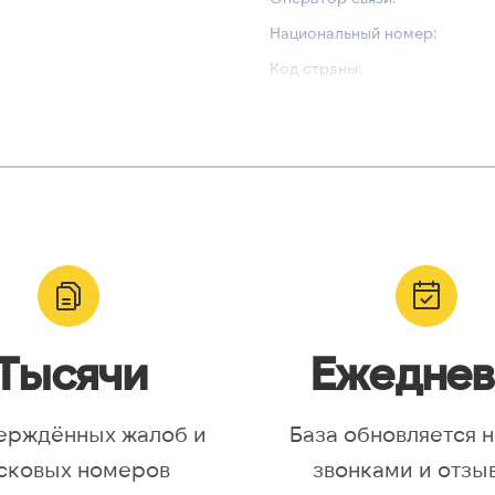
Национальный номер:
Код страны:
ВАЛИДАЦИЯ И ТИП
Валидный номер:
yr, Asia/Aqtobe, Asia/Irkutsk,
Возможный номер:
/Krasnoyarsk, Asia/Magadan,
Можно набрать международн
/Omsk, Asia/Sakhalin,
/Yakutsk, Asia/Yekaterinburg,
urope/Moscow, Europe/Samara
Тысячи
Ежеднев
ерждённых жалоб и
База обновляется 
сковых номеров
звонками и отзы