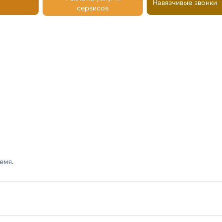
Навязчивые звонки
сервисов
емя.