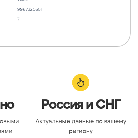
9967320651
7
✓ Да
—
о:
✓ Да
но
Россия и СНГ
новыми
Актуальные данные по вашему
вами
региону