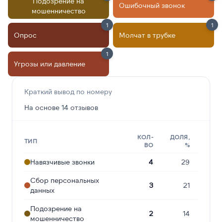
Подозрение на
Ошибочный звонок
мошенничество
1
1
Опрос
Молчат в трубке
1
Угрозы или давление
Краткий вывод по номеру
На основе 14 отзывов
КОЛ-
ДОЛЯ,
ТИП
ВО
%
Навязчивые звонки
4
29
Сбор персональных
3
21
данных
Подозрение на
2
14
мошенничество