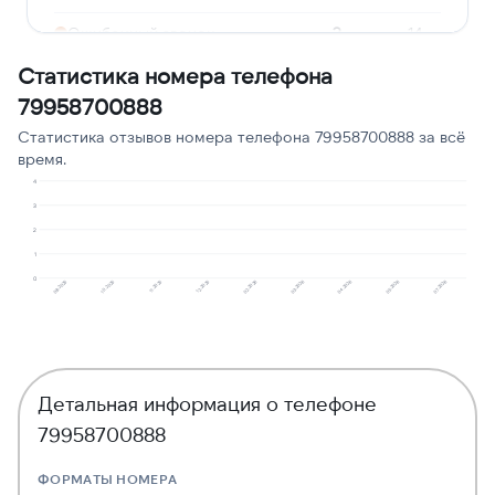
Ошибочный звонок
2
14
Статистика номера телефона
Опрос
1
7
79958700888
Молчат в трубке
1
7
Статистика отзывов номера телефона 79958700888 за всё
Угрозы или давление
1
7
время.
4
3
2
1
0
12.2025
05.2026
11.2025
04.2026
10.2025
03.2026
08.2025
02.2026
07.2026
Детальная информация о телефоне
79958700888
ФОРМАТЫ НОМЕРА