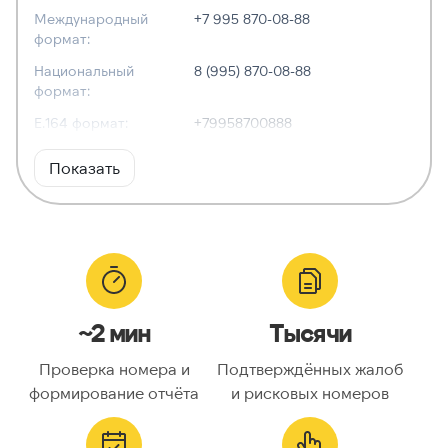
Международный
+7 995 870-08-88
формат:
Национальный
8 (995) 870-08-88
формат:
E.164 формат:
+79958700888
RFC3966
tel:+7-995-870-08-88
Показать
формат:
ХАРАКТЕРИСТИКИ
Тип номера:
Мобильный
Оператор связи:
—
~2 мин
Тысячи
Национальный
9958700888
номер:
Проверка номера и
Подтверждённых жалоб
Код страны:
7
формирование отчёта
и рисковых номеров
ГЕОЛОКАЦИЯ