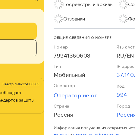
Госреестры и архивы
Со
Отзовики
Фо
ОБЩИЕ СВЕДЕНИЯ О НОМЕРЕ
Номер
Язык ус
79941360608
RU/EN
Тип
IP адрес
Мобильный
37.140.
Реестр №16-22-006365
Оператор
Код
 соблюдает
994
Оператор не определён
андартов защиты
Страна
Город
Россия
Росси
Информация получена из открытых ис
данных
и
удалении информации.