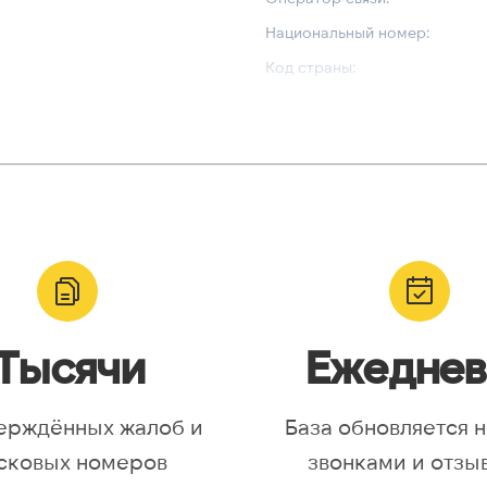
Национальный номер:
Код страны:
ВАЛИДАЦИЯ И ТИП
Валидный номер:
yr, Asia/Aqtobe, Asia/Irkutsk,
Возможный номер:
/Krasnoyarsk, Asia/Magadan,
Можно набрать международн
/Omsk, Asia/Sakhalin,
/Yakutsk, Asia/Yekaterinburg,
urope/Moscow, Europe/Samara
Тысячи
Ежеднев
ерждённых жалоб и
База обновляется 
сковых номеров
звонками и отзы