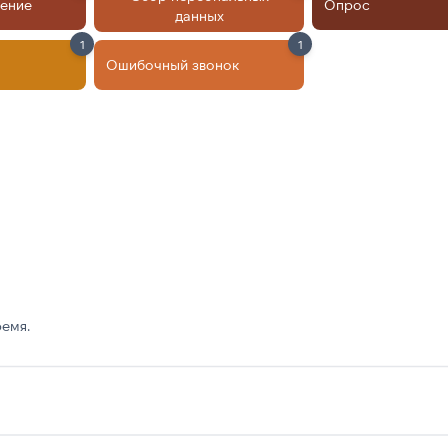
ление
Опрос
данных
1
1
Ошибочный звонок
емя.