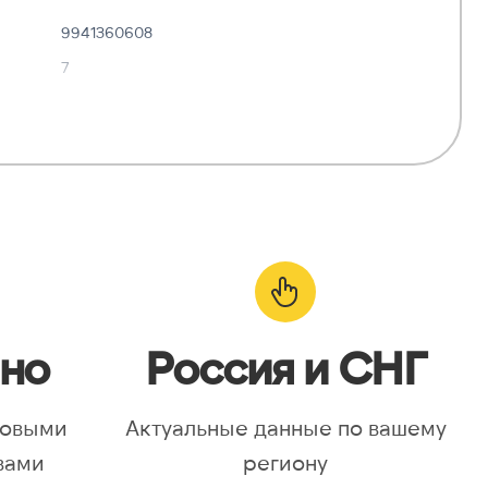
9941360608
7
✓ Да
—
о:
✓ Да
но
Россия и СНГ
новыми
Актуальные данные по вашему
вами
региону