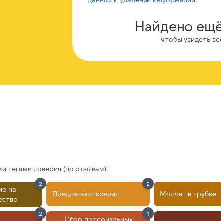
Найдено ещё
чтобы увидеть вс
 тегами доверия (по отзывам):
2
2
ие на
Предлагают кредит
Молчат в трубке
ество
2
1
Сбор персональных