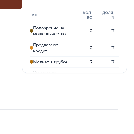
КОЛ-
ДОЛЯ,
ТИП
ВО
%
Подозрение на
2
17
мошенничество
Предлагают
2
17
кредит
Молчат в трубке
2
17
Угрозы или
2
17
давление
Сбор
персональных
1
8
данных
Опрос
1
8
Робозвонок
1
8