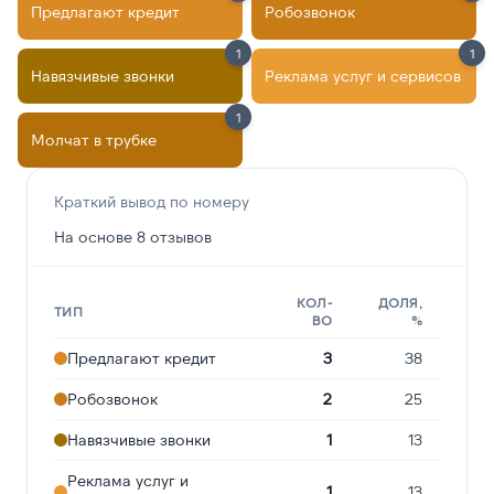
Предлагают кредит
Робозвонок
1
1
Навязчивые звонки
Реклама услуг и сервисов
1
Молчат в трубке
Краткий вывод по номеру
На основе 8 отзывов
КОЛ-
ДОЛЯ,
ТИП
ВО
%
Предлагают кредит
3
38
Робозвонок
2
25
Навязчивые звонки
1
13
Реклама услуг и
1
13