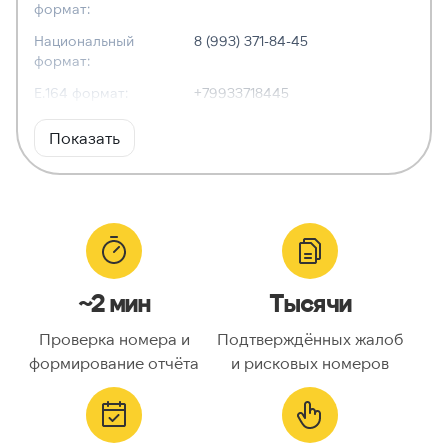
формат:
Национальный
8 (993) 371-84-45
формат:
E.164 формат:
+79933718445
RFC3966
tel:+7-993-371-84-45
Показать
формат:
ХАРАКТЕРИСТИКИ
Тип номера:
Мобильный
Оператор связи:
—
~2 мин
Тысячи
Национальный
9933718445
номер:
Проверка номера и
Подтверждённых жалоб
Код страны:
7
формирование отчёта
и рисковых номеров
ГЕОЛОКАЦИЯ
Географическое
Россия