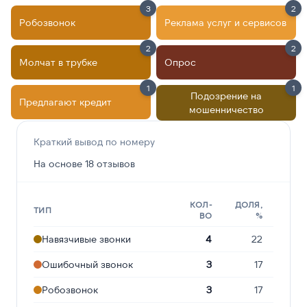
3
2
Робозвонок
Реклама услуг и сервисов
2
2
Молчат в трубке
Опрос
1
1
Подозрение на
Предлагают кредит
мошенничество
Краткий вывод по номеру
На основе 18 отзывов
КОЛ-
ДОЛЯ,
ТИП
ВО
%
Навязчивые звонки
4
22
Ошибочный звонок
3
17
Робозвонок
3
17