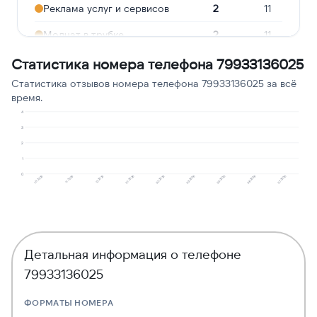
Реклама услуг и сервисов
2
11
Молчат в трубке
2
11
Опрос
2
11
Статистика номера телефона 79933136025
Статистика отзывов номера телефона 79933136025 за всё
Предлагают кредит
1
6
время.
Подозрение на
4
1
6
мошенничество
3
2
1
0
01.2026
06.2026
12.2025
05.2026
11.2025
03.2026
10.2025
02.2026
07.2026
Детальная информация о телефоне
79933136025
ФОРМАТЫ НОМЕРА