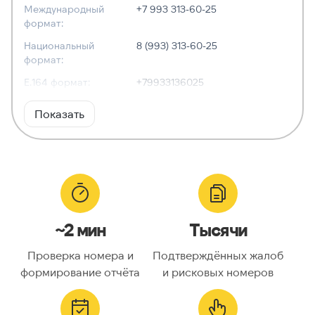
Международный
+7 993 313-60-25
формат:
Национальный
8 (993) 313-60-25
формат:
E.164 формат:
+79933136025
RFC3966
tel:+7-993-313-60-25
Показать
формат:
ХАРАКТЕРИСТИКИ
Тип номера:
Мобильный
Оператор связи:
—
~2 мин
Тысячи
Национальный
9933136025
номер:
Проверка номера и
Подтверждённых жалоб
Код страны:
7
формирование отчёта
и рисковых номеров
ГЕОЛОКАЦИЯ