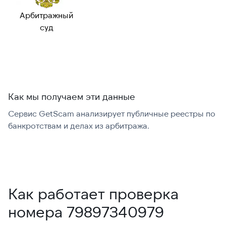
номер:
Арбитражный
Можно набрать
✓ Да
суд
международно:
Как мы получаем эти данные
Сервис GetScam анализирует публичные реестры по
С
банкротствам и делах из арбитража.
г
В
Как работает проверка
номера 79897340979