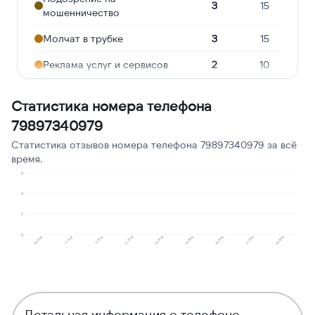
3
15
мошенничество
Молчат в трубке
3
15
Реклама услуг и сервисов
2
10
Предлагают кредит
2
10
Статистика номера телефона
Навязчивые звонки
2
10
79897340979
Ошибочный звонок
2
10
Статистика отзывов номера телефона 79897340979 за всё
время.
Угрозы или давление
1
5
6
Сбор персональных
4
1
5
данных
2
Опрос
1
5
0
01.2026
07.2026
12.2025
06.2026
11.2025
05.2026
09.2025
03.2026
08.2026
Детальная информация о телефоне