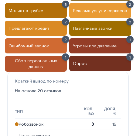
3
2
Молчат в трубке
Реклама услуг и сервисов
2
2
Предлагают кредит
Навязчивые звонки
2
1
Ошибочный звонок
Угрозы или давление
1
1
Сбор персональных
Опрос
данных
Краткий вывод по номеру
На основе 20 отзывов
КОЛ-
ДОЛЯ,
ТИП
ВО
%
Робозвонок
3
15
Подозрение на