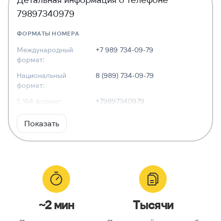
79897340979
ФОРМАТЫ НОМЕРА
Международный
+7 989 734-09-79
формат:
Национальный
8 (989) 734-09-79
формат:
E.164 формат:
+79897340979
RFC3966
tel:+7-989-734-09-79
Показать
формат:
ХАРАКТЕРИСТИКИ
Тип номера:
Мобильный
Оператор связи:
—
~2 мин
Тысячи
Национальный
9897340979
номер: