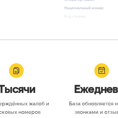
Национальный номер:
Код страны:
ВАЛИДАЦИЯ И ТИП
Валидный номер:
yr, Asia/Aqtobe, Asia/Irkutsk,
Возможный номер:
/Krasnoyarsk, Asia/Magadan,
Можно набрать международн
/Omsk, Asia/Sakhalin,
/Yakutsk, Asia/Yekaterinburg,
urope/Moscow, Europe/Samara
Тысячи
Ежеднев
ерждённых жалоб и
База обновляется 
сковых номеров
звонками и отзы