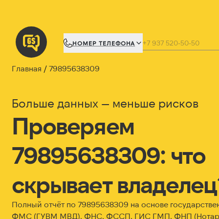
НОМЕР ТЕЛЕФОНА
Главная
79895638309
Больше данных — меньше рисков
Проверяем
79895638309: что
скрывает владелец
Полный отчёт по 79895638309 на основе государстве
ФМС (ГУВМ МВД), ФНС, ФССП, ГИС ГМП, ФНП (Нотари