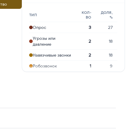
тво
КОЛ-
ДОЛЯ,
ТИП
ВО
%
Опрос
3
27
Угрозы или
2
18
давление
Навязчивые звонки
2
18
Робозвонок
1
9
Сбор
персональных
1
9
данных
Подозрение на
1
9
мошенничество
Молчат в трубке
1
9