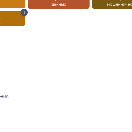
данных
мошенничес
1
е
ремя.