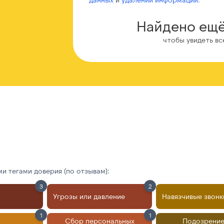
Найдено ещё
чтобы увидеть вс
 тегами доверия (по отзывам):
3
2
Угрозы или давление
Навязчивые звонк
1
1
Сбор персональных
Подозрение