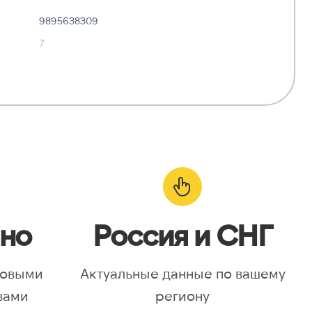
9895638309
7
✓ Да
—
о:
✓ Да
но
Россия и СНГ
новыми
Актуальные данные по вашему
вами
региону