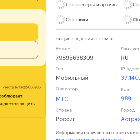
Госреестры и архивы
Со
Отзовики
Фо
ОБЩИЕ СВЕДЕНИЯ О НОМЕРЕ
Номер
Язык ус
79895638309
RU
Тип
IP адрес
Мобильный
37.140
Реестр №16-22-006365
Оператор
Код
 соблюдает
989
МТС
андартов защиты
Страна
Город
Россия
Астрах
Информация получена из открытых ис
данных
и
удалении информации.