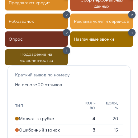
Предлагают кредит
данных
2
2
Робозвонок
Реклама услуг и сервисов
2
1
Опрос
Навязчивые звонки
1
Подозрение на
мошенничество
Краткий вывод по номеру
На основе 20 отзывов
КОЛ-
ДОЛЯ,
ТИП
ВО
%
Молчат в трубке
4
20
Ошибочный звонок
3
15