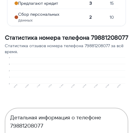
Предлагают кредит
3
15
Сбор персональных
2
10
данных
Робозвонок
2
10
Статистика номера телефона 79881208077
Реклама услуг и сервисов
2
10
Статистика отзывов номера телефона 79881208077 за всё
время.
Опрос
2
10
4
Навязчивые звонки
1
5
3
2
Подозрение на
1
5
1
мошенничество
0
08.2025
09.2025
11.2025
12.2025
01.2026
02.2026
03.2026
04.2026
05.2026
08.2026
Детальная информация о телефоне
79881208077