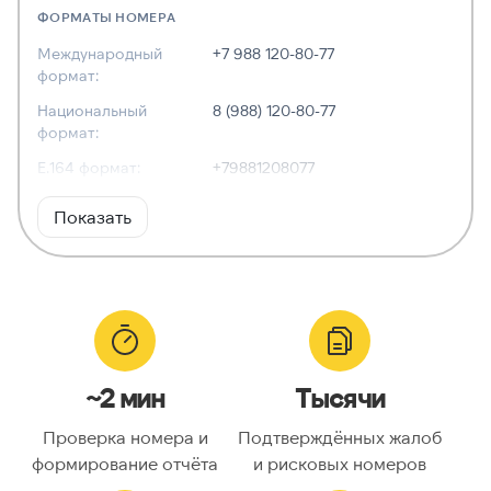
ФОРМАТЫ НОМЕРА
Международный
+7 988 120-80-77
формат:
Национальный
8 (988) 120-80-77
формат:
E.164 формат:
+79881208077
RFC3966
tel:+7-988-120-80-77
Показать
формат:
ХАРАКТЕРИСТИКИ
Тип номера:
Мобильный
Оператор связи:
—
~2 мин
Тысячи
Национальный
9881208077
номер:
Проверка номера и
Подтверждённых жалоб
Код страны:
7
формирование отчёта
и рисковых номеров