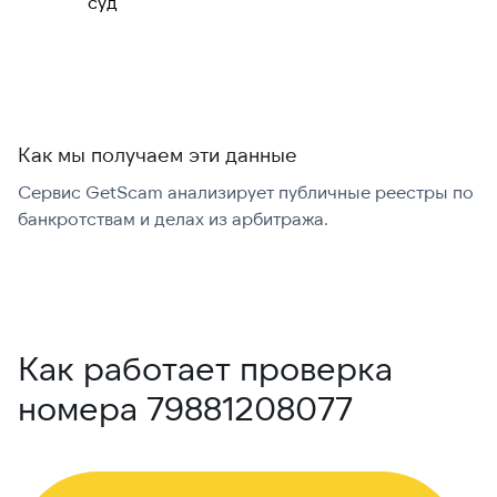
суд
международно:
Как мы получаем эти данные
Сервис GetScam анализирует публичные реестры по
С
банкротствам и делах из арбитража.
г
В
Как работает проверка
номера 79881208077