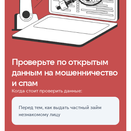
Проверьте по открытым
данным на мошенничество
и спам
Когда стоит проверить данные:
Перед тем, как выдать частный займ
П
незнакомому лицу
н