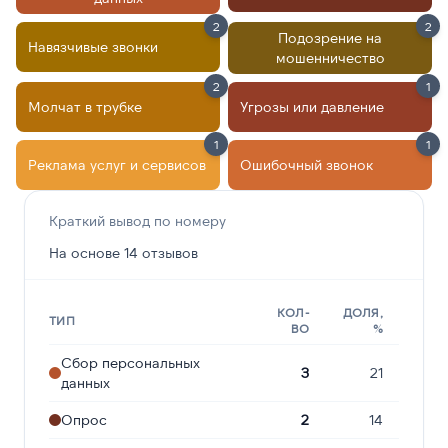
2
2
Подозрение на
Навязчивые звонки
мошенничество
2
1
Молчат в трубке
Угрозы или давление
1
1
Реклама услуг и сервисов
Ошибочный звонок
Краткий вывод по номеру
На основе 14 отзывов
КОЛ-
ДОЛЯ,
ТИП
ВО
%
Сбор персональных
3
21
данных
Опрос
2
14