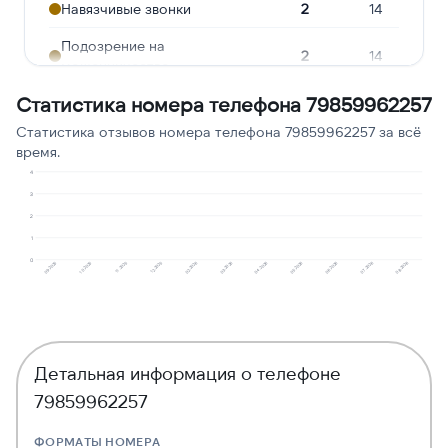
Навязчивые звонки
2
14
Подозрение на
2
14
мошенничество
Статистика номера телефона 79859962257
Молчат в трубке
2
14
Статистика отзывов номера телефона 79859962257 за всё
Угрозы или давление
1
7
время.
Реклама услуг и сервисов
1
7
4
3
Ошибочный звонок
1
7
2
1
0
12.2025
04.2026
07.2026
10.2025
02.2026
05.2026
08.2026
11.2025
03.2026
06.2026
09.2025
Детальная информация о телефоне
79859962257
ФОРМАТЫ НОМЕРА