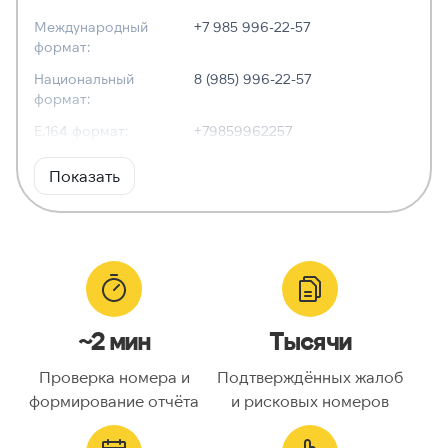
Международный
+7 985 996-22-57
формат:
Национальный
8 (985) 996-22-57
формат:
E.164 формат:
+79859962257
RFC3966
tel:+7-985-996-22-57
Показать
формат:
ХАРАКТЕРИСТИКИ
Тип номера:
Мобильный
Оператор связи:
—
~2 мин
Тысячи
Национальный
9859962257
номер:
Проверка номера и
Подтверждённых жалоб
Код страны:
7
формирование отчёта
и рисковых номеров