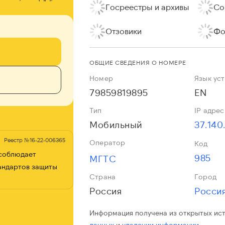
Госреестры и архивы
Со
Отзовики
Фо
ОБЩИЕ СВЕДЕНИЯ О НОМЕРЕ
Номер
Язык ус
79859819895
EN
Тип
IP адрес
Мобильный
37.140
Реестр №16-22-006365
Оператор
Код
 соблюдает
985
МГТС
андартов защиты
Страна
Город
Россия
Росси
Информация получена из открытых ис
данных
и
удалении информации.