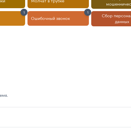
нки
Молчат в трубке
мошенничес
1
1
Сбор персона
Ошибочный звонок
данных
емя.