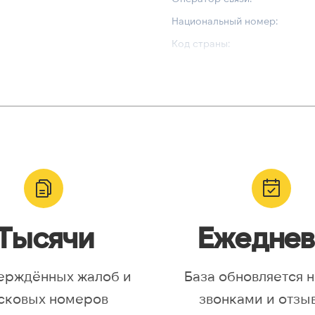
Национальный номер:
Код страны:
ВАЛИДАЦИЯ И ТИП
Валидный номер:
yr, Asia/Aqtobe, Asia/Irkutsk,
Возможный номер:
/Krasnoyarsk, Asia/Magadan,
Можно набрать международн
/Omsk, Asia/Sakhalin,
/Yakutsk, Asia/Yekaterinburg,
urope/Moscow, Europe/Samara
Тысячи
Ежеднев
ерждённых жалоб и
База обновляется 
сковых номеров
звонками и отзы