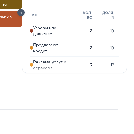
тво
1
КОЛ-
ДОЛЯ,
ТИП
льных
ВО
%
Угрозы или
3
19
давление
Предлагают
3
19
кредит
Реклама услуг и
2
13
сервисов
Навязчивые звонки
2
13
Молчат в трубке
2
13
Подозрение на
1
6
мошенничество
Робозвонок
1
6
Ошибочный звонок
1
6