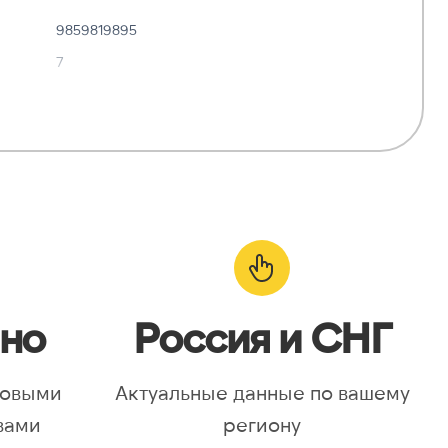
9859819895
7
✓ Да
—
о:
✓ Да
но
Россия и СНГ
новыми
Актуальные данные по вашему
вами
региону