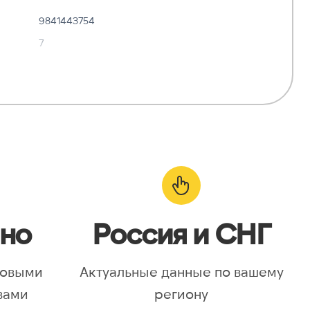
9841443754
7
✓ Да
—
о:
✓ Да
но
Россия и СНГ
новыми
Актуальные данные по вашему
вами
региону