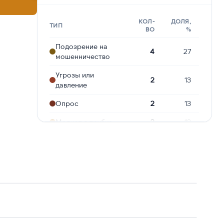
КОЛ-
ДОЛЯ,
ТИП
ВО
%
Подозрение на
4
27
мошенничество
Угрозы или
2
13
давление
Опрос
2
13
Молчат в трубке
2
13
Навязчивые звонки
2
13
Робозвонок
2
13
Ошибочный звонок
1
7