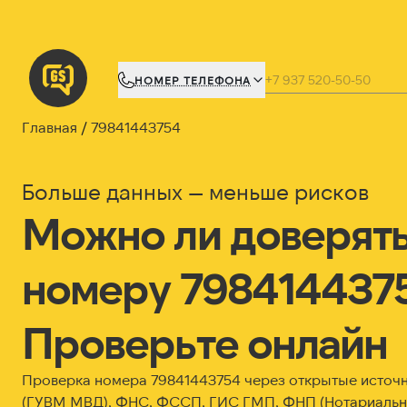
НОМЕР ТЕЛЕФОНА
Главная
79841443754
Больше данных — меньше рисков
Можно ли доверят
номеру 798414437
Проверьте онлайн
Проверка номера 79841443754 через открытые источ
(ГУВМ МВД), ФНС, ФССП, ГИС ГМП, ФНП (Нотариальна