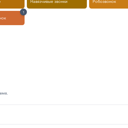
е
Навязчивые звонки
Робозвонок
1
нок
емя.