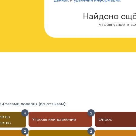
Найдено ещё
чтобы увидеть вс
 тегами доверия (по отзывам):
4
2
ие на
Угрозы или давление
Опрос
ество
2
2