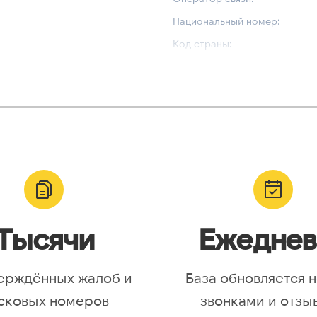
Национальный номер:
Код страны:
ВАЛИДАЦИЯ И ТИП
Валидный номер:
yr, Asia/Aqtobe, Asia/Irkutsk,
Возможный номер:
/Krasnoyarsk, Asia/Magadan,
Можно набрать международн
/Omsk, Asia/Sakhalin,
/Yakutsk, Asia/Yekaterinburg,
urope/Moscow, Europe/Samara
Тысячи
Ежеднев
ерждённых жалоб и
База обновляется 
сковых номеров
звонками и отзы