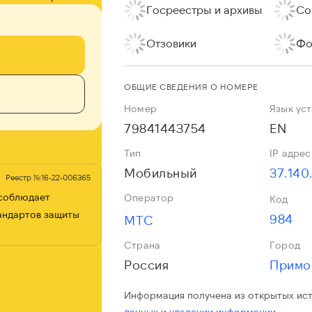
Госреестры и архивы
Со
Отзовики
Фо
ОБЩИЕ СВЕДЕНИЯ О НОМЕРЕ
Номер
Язык ус
79841443754
EN
Тип
IP адрес
Мобильный
37.140
Реестр №16-22-006365
 соблюдает
Оператор
Код
андартов защиты
984
МТС
Страна
Город
Россия
Примо
Информация получена из открытых ис
данных
и
удалении информации.