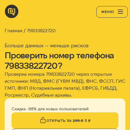
МЕНЮ
Главная
79833822720
Больше данных — меньше рисков
Проверить номер телефона
79833822720?
Проверка номера 79833822720 через открытые
источники: МВД, ФМС (ГУВМ МВД), ФНС, ФССП, ГИС
ГМП, ФНП (Нотариальная палата), ЕФРСБ, ГИБДД,
Росреестр, Судебные архивы.
Скидка -98% для новых пользователей
ОТКРЫТЬ ЗА
299 ₽
5 ₽