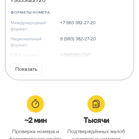
ФОРМАТЫ НОМЕРА
Международный
+7 983 382-27-20
формат:
Национальный
8 (983) 382-27-20
формат:
E.164 формат:
+79833822720
RFC3966
tel:+7-983-382-27-20
Показать
формат:
ХАРАКТЕРИСТИКИ
Тип номера:
Мобильный
Оператор связи:
MTS
~2 мин
Тысячи
Национальный
9833822720
номер:
Проверка номера и
Подтверждённых жалоб
Код страны:
7
формирование отчёта
и рисковых номеров