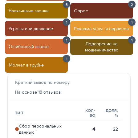
3
2
Навязчивые звонки
Опрос
1
1
Угрозы или давление
Реклама услуг и сервисов
1
1
Подозрение на
Ошибочный звонок
мошенничество
1
Молчат в трубке
Краткий вывод по номеру
На основе 18 отзывов
КОЛ-
ДОЛЯ,
ТИП
ВО
%
Сбор персональных
4
22
данных