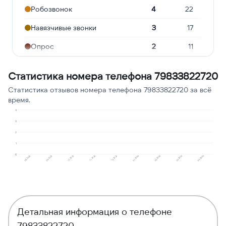
Робозвонок
4
22
Навязчивые звонки
3
17
Опрос
2
11
Угрозы или давление
1
6
Статистика номера телефона 79833822720
Реклама услуг и сервисов
1
6
Статистика отзывов номера телефона 79833822720 за всё
время.
Ошибочный звонок
1
6
4
Подозрение на
3
1
6
мошенничество
2
1
Молчат в трубке
1
6
0
11.2025
03.2026
10.2025
02.2026
09.2025
01.2026
08.2025
12.2025
04.2026
Детальная информация о телефоне
79833822720