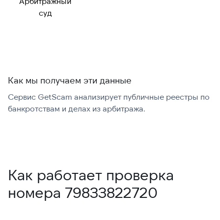
Арбитражный
Можно набрать
✓ Да
суд
международно:
Как мы получаем эти данные
Сервис GetScam анализирует публичные реестры по
С
банкротствам и делах из арбитража.
г
В
Как работает проверка
номера 79833822720