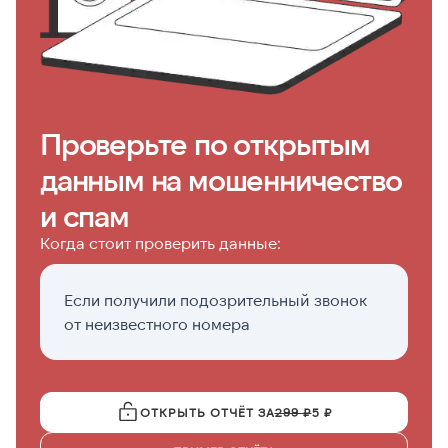
Проверьте по открытым
данным на мошенничество
и спам
Когда стоит проверить данные:
Если получили подозрительный звонок
П
от неизвестного номера
а
ОТКРЫТЬ ОТЧЁТ ЗА
299 ₽
5 ₽