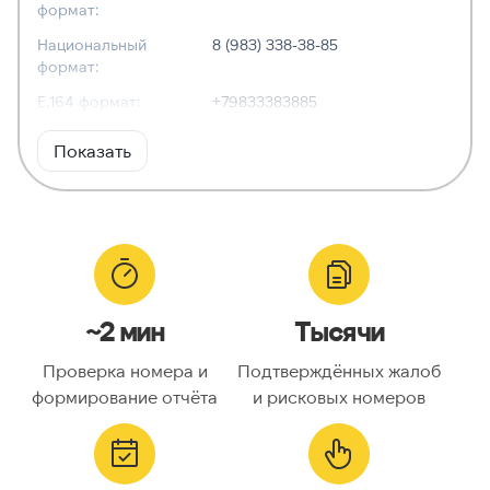
формат:
Национальный
8 (983) 338-38-85
формат:
E.164 формат:
+79833383885
RFC3966
tel:+7-983-338-38-85
Показать
формат:
ХАРАКТЕРИСТИКИ
Тип номера:
Мобильный
Оператор связи:
MTS
~2 мин
Тысячи
Национальный
9833383885
номер:
Проверка номера и
Подтверждённых жалоб
Код страны:
7
формирование отчёта
и рисковых номеров
ГЕОЛОКАЦИЯ
Географическое
Россия