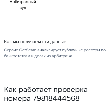
Арбитражный
Можно набрать
✓ Да
суд
международно:
Как мы получаем эти данные
Сервис GetScam анализирует публичные реестры по
С
банкротствам и делах из арбитража.
г
В
Как работает проверка
номера 79818444568