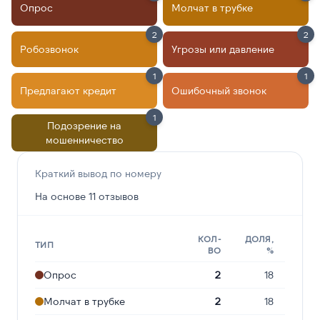
Опрос
Молчат в трубке
2
2
Робозвонок
Угрозы или давление
1
1
Предлагают кредит
Ошибочный звонок
1
Подозрение на
мошенничество
Краткий вывод по номеру
На основе 11 отзывов
КОЛ-
ДОЛЯ,
ТИП
ВО
%
Опрос
2
18
Молчат в трубке
2
18