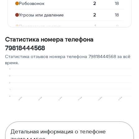
Робозвонок
2
18
Угрозы или давление
2
18
Предлагают кредит
1
9
Ошибочный звонок
1
9
Статистика номера телефона
79818444568
Подозрение на
1
9
мошенничество
Статистика отзывов номера телефона 79818444568 за всё
время.
4
3
2
1
0
08.2025
04.2026
01.2026
07.2026
09.2025
06.2026
Детальная информация о телефоне