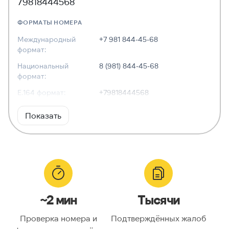
79818444568
ФОРМАТЫ НОМЕРА
Международный
+7 981 844-45-68
формат:
Национальный
8 (981) 844-45-68
формат:
E.164 формат:
+79818444568
RFC3966
tel:+7-981-844-45-68
Показать
формат:
ХАРАКТЕРИСТИКИ
Тип номера:
Мобильный
Оператор связи:
—
~2 мин
Тысячи
Национальный
9818444568
номер:
Проверка номера и
Подтверждённых жалоб
Код страны:
7