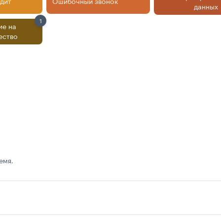
дит
Ошибочный звонок
данных
1
ие на
ество
емя.