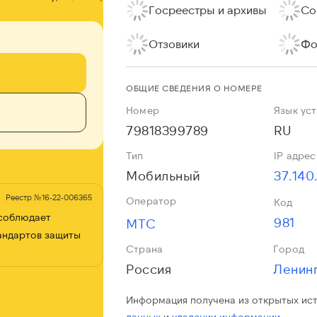
Госреестры и архивы
Со
Отзовики
Фо
ОБЩИЕ СВЕДЕНИЯ О НОМЕРЕ
Номер
Язык ус
79818399789
RU
Тип
IP адрес
Мобильный
37.140
Реестр №16-22-006365
Оператор
Код
 соблюдает
981
МТС
андартов защиты
Страна
Город
Россия
Информация получена из открытых ис
данных
и
удалении информации.