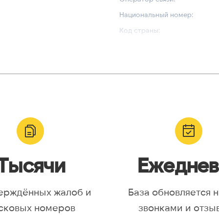
Национальный номер:
Код страны:
ВАЛИДАЦИЯ И ТИП
Валидный номер:
yr, Asia/Aqtobe, Asia/Irkutsk,
Возможный номер:
/Krasnoyarsk, Asia/Magadan,
Можно набрать международн
/Omsk, Asia/Sakhalin,
/Yakutsk, Asia/Yekaterinburg,
urope/Moscow, Europe/Samara
Тысячи
Ежеднев
ерждённых жалоб и
База обновляется 
сковых номеров
звонками и отзы