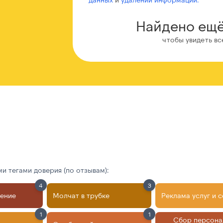
Найдено ещё
чтобы увидеть вс
 тегами доверия (по отзывам):
4
3
ление
Молчат в трубке
Реклама услуг и 
1
1
Сбор персона