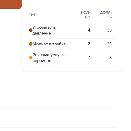
КОЛ-
ДОЛЯ,
ТИП
ВО
%
Угрозы или
4
33
давление
Молчат в трубке
3
25
Реклама услуг и
1
8
сервисов
Предлагают
1
8
кредит
Ошибочный звонок
1
8
Сбор
персональных
1
8
данных
Подозрение на
1
8
мошенничество