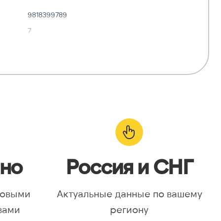
9818399789
7
✓ Да
—
о:
✓ Да
но
Россия и СНГ
новыми
Актуальные данные по вашему
вами
региону