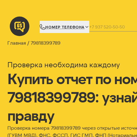
НОМЕР ТЕЛЕФОНА
Главная
79818399789
Проверка необходима каждому
Купить отчет по но
79818399789: узна
правду
Проверка номера 79818399789 через открытые источ
(ГУВМ МВД), ФНС, ФССП, ГИС ГМП, ФНП (Нотариальна