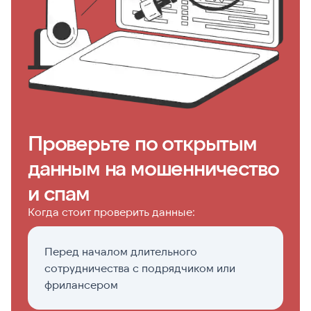
Проверьте по открытым
данным на мошенничество
и спам
Когда стоит проверить данные:
Перед началом длительного
П
сотрудничества с подрядчиком или
н
фрилансером