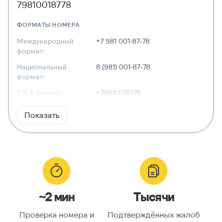
79810018778
ФОРМАТЫ НОМЕРА
Международный
+7 981 001-87-78
формат:
Национальный
8 (981) 001-87-78
формат:
E.164 формат:
+79810018778
RFC3966
tel:+7-981-001-87-78
Показать
формат:
ХАРАКТЕРИСТИКИ
Тип номера:
Мобильный
Оператор связи:
—
~2 мин
Тысячи
Национальный
9810018778
номер:
Проверка номера и
Подтверждённых жалоб
Код страны:
7