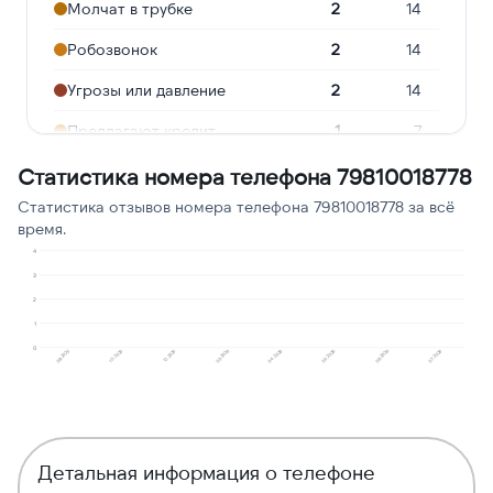
Молчат в трубке
2
14
Робозвонок
2
14
Угрозы или давление
2
14
Предлагают кредит
1
7
Навязчивые звонки
1
7
Статистика номера телефона 79810018778
Статистика отзывов номера телефона 79810018778 за всё
Подозрение на
1
7
время.
мошенничество
4
Сбор персональных
3
1
7
данных
2
1
Реклама услуг и сервисов
1
7
0
08.2025
10.2025
12.2025
03.2026
04.2026
05.2026
06.2026
07.2026
Детальная информация о телефоне