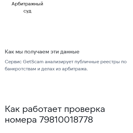
Арбитражный
Можно набрать
✓ Да
суд
международно:
Как мы получаем эти данные
Сервис GetScam анализирует публичные реестры по
С
банкротствам и делах из арбитража.
г
В
Как работает проверка
номера 79810018778