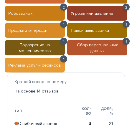
2
2
Робозвонок
Угрозы или давление
1
1
Предлагают кредит
Навязчивые звонки
1
1
Подозрение на
Сбор персональных
мошенничество
данных
1
Реклама услуг и сервисов
Краткий вывод по номеру
На основе 14 отзывов
КОЛ-
ДОЛЯ,
ТИП
ВО
%
Ошибочный звонок
3
21